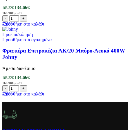
134.66
€
168.32
€
166.98
€
με ΦΠΑ
-20%
Προσθήκη στο καλάθι
Προεπισκόπηση
Προσθήκη στα αγαπημένα
Φραπιέρα Επιτραπέζια ΑΚ/20 Μαύρο-Λευκό 400W
Johny
Άμεσα διαθέσιμο
134.66
€
168.32
€
166.98
€
με ΦΠΑ
-20%
Προσθήκη στο καλάθι