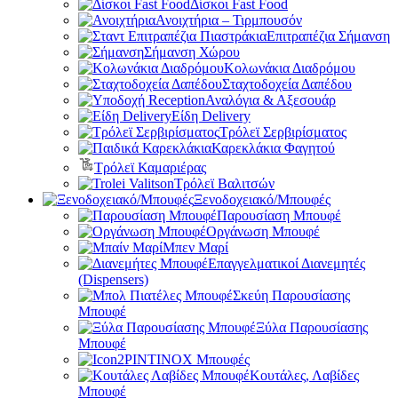
Δίσκοι Fast Food
Ανοιχτήρια – Τιρμπουσόν
Επιτραπέζια Σήμανση
Σήμανση Χώρου
Κολωνάκια Διαδρόμου
Σταχτοδοχεία Δαπέδου
Αναλόγια & Αξεσουάρ
Είδη Delivery
Τρόλεϊ Σερβιρίσματος
Καρεκλάκια Φαγητού
Τρόλεϊ Καμαριέρας
Τρόλεϊ Βαλιτσών
Ξενοδοχειακό/Μπουφές
Παρουσίαση Μπουφέ
Οργάνωση Μπουφέ
Μπεν Μαρί
Επαγγελματικοί Διανεμητές
(Dispensers)
Σκεύη Παρουσίασης
Μπουφέ
Ξύλα Παρουσίασης
Μπουφέ
PINTINOX Μπουφές
Κουτάλες, Λαβίδες
Μπουφέ