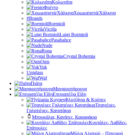
Κολωνάτα
Φρέντο
Χρωματιστά/Χάλκινα
#Brands
Bormioli
Vicrila
Luigi Bormioli
Pasabahce
Nude
Rona
Crystal Bohemia
Onis
Yuk
Uniglass
Waf
Πιάτα
Μαχαιροπήρουνα
Επιτραπέζια Είδη
Φλυτζάνια & Κούπες
Τσαγιέρες,
Γαλατιέρες, Κανατάκια
Μπουκάλια, Κανάτες, Καραφάκια
Κουτάλες, Λαβίδες,
Σπάτουλες
Μύλοι Αλατιού – Πιπεριού