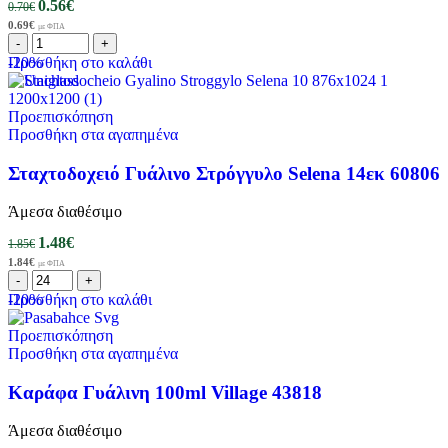
0.56
€
0.70
€
0.69
€
με ΦΠΑ
-20%
Προσθήκη στο καλάθι
Προεπισκόπηση
Προσθήκη στα αγαπημένα
Σταχτοδοχειό Γυάλινο Στρόγγυλο Selena 14εκ 60806
Άμεσα διαθέσιμο
1.48
€
1.85
€
1.84
€
με ΦΠΑ
-20%
Προσθήκη στο καλάθι
Προεπισκόπηση
Προσθήκη στα αγαπημένα
Καράφα Γυάλινη 100ml Village 43818
Άμεσα διαθέσιμο