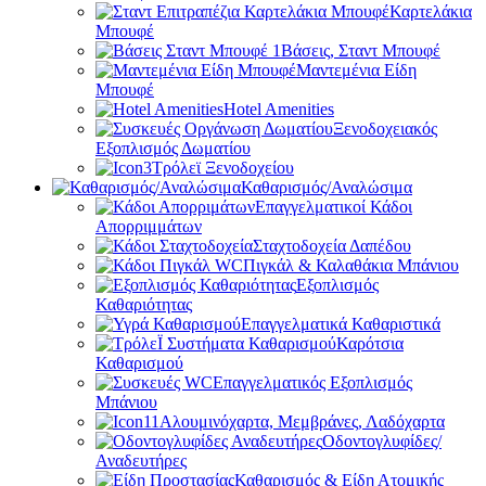
Καρτελάκια
Μπουφέ
Βάσεις, Σταντ Μπουφέ
Μαντεμένια Είδη
Μπουφέ
Hotel Amenities
Ξενοδοχειακός
Εξοπλισμός Δωματίου
Τρόλεϊ Ξενοδοχείου
Καθαρισμός/Αναλώσιμα
Επαγγελματικοί Κάδοι
Απορριμμάτων
Σταχτοδοχεία Δαπέδου
Πιγκάλ & Καλαθάκια Μπάνιου
Εξοπλισμός
Καθαριότητας
Επαγγελματικά Καθαριστικά
Καρότσια
Καθαρισμού
Επαγγελματικός Εξοπλισμός
Μπάνιου
Αλουμινόχαρτα, Μεμβράνες, Λαδόχαρτα
Οδοντογλυφίδες/
Αναδευτήρες
Καθαρισμός & Είδη Ατομικής