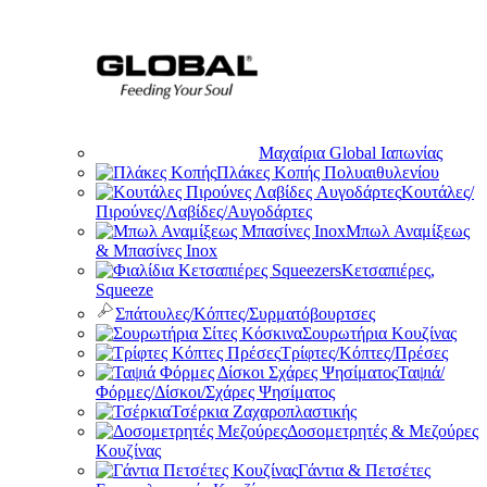
Μαχαίρια Global Ιαπωνίας
Πλάκες Κοπής Πολυαιθυλενίου
Κουτάλες/
Πιρούνες/Λαβίδες/Αυγοδάρτες
Μπωλ Αναμίξεως
& Μπασίνες Inox
Κετσαπιέρες,
Squeeze
Σπάτουλες/Κόπτες/Συρματόβουρτσες
Σουρωτήρια Κουζίνας
Τρίφτες/Κόπτες/Πρέσες
Ταψιά/
Φόρμες/Δίσκοι/Σχάρες Ψησίματος
Τσέρκια Ζαχαροπλαστικής
Δοσομετρητές & Μεζούρες
Κουζίνας
Γάντια & Πετσέτες