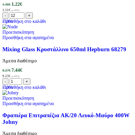
1.22
€
1.36
€
1.51
€
με ΦΠΑ
-10%
Προσθήκη στο καλάθι
Προεπισκόπηση
Προσθήκη στα αγαπημένα
Mixing Glass Κρυστάλλινο 650ml Hepburn 68279
Άμεσα διαθέσιμο
7.44
€
8.27
€
9.23
€
με ΦΠΑ
-10%
Προσθήκη στο καλάθι
Προεπισκόπηση
Προσθήκη στα αγαπημένα
Φραπιέρα Επιτραπέζια ΑΚ/20 Λευκό-Μαύρο 400W
Johny
Άμεσα διαθέσιμο