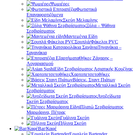
Ψωμιέρες
Φωτιστικά
Επαναφορτιζόμενα
Σκεύη Μελαμίνης
Ξύλα – Ψάθινα
Σερβιρίσματος
Μαντεμένια Είδη
Σουπλά/Φάκελοι PVC
Τηγανάκια –
Σαγανάκια
Θήκες Ζάχαρης –
Λογαριασμού
Είδη Σερβιρίσματος Ασιατικής Κουζίνας
Χαρτοπετσετοθήκες
Βάσεις, Σταντ Πιάτων
Μεταλλικά Σκεύη
Σερβιρίσματος
Ανοξείδωτα
Σκεύη Σερβιρίσματος
Πλατώ Σερβιρίσματος
Μαρμάρινα, Πέτρας
Γυάλινα Σκεύη
Πήλινα Σκεύη
Bar/Καφέ
Εργαλεία Bartender