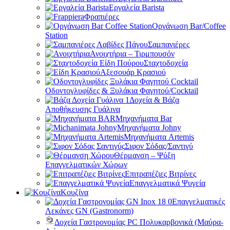
Εργαλεία Barista
Φραπιέρες
Οργάνωση Bar/Coffee
Station
Σαμπανιέρες
Ανοιχτήρια – Τιρμπουσόν
Σταχτοδοχεία
Αξεσουάρ Κρασιού
Οδοντογλυφίδες & Ξυλάκια Φαγητού/Cocktail
Δοχεία & Βάζα
Αποθήκευσης Γυάλινα
Μηχανήματα Bar
Μηχανήματα Johny
Μηχανήματα Artemis
Σιφον Σόδας/Σαντιγύ
Θέρμανση – Ψύξη
Επαγγελματικών Χώρων
Επιτραπέζιες Βιτρίνες
Επαγγελματικά Ψυγεία
Κουζίνα
Επαγγελματικές
Λεκάνες GN (Gastronorm)
Δοχεία Γαστρονομίας PC Πολυκαρβονικά (Μαύρα-