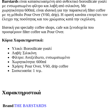
Barstards
είναι κατασκευασμένη από ανθεκτικό borosilicate γυαλί
με ενσωματωμένο φίλτρο και λαβή από σιλικόνη. Με
χωρητικότητα 600ml, είναι ιδανική για την παρασκευή filter coffee
με τη μέθοδο Pour Over (V60, drip). Η ορατή κανάτα επιτρέπει τον
έλεγχο της ποσότητας και του χρώματος κατά την εκχύλιση.
Ιδανική για specialty coffee shops, cafe και ξενοδοχεία που
προσφέρουν filter coffee και Pour Over.
Κύρια Χαρακτηριστικά:
Υλικό: Borosilicate γυαλί
Λαβή: Σιλικόνη
Φίλτρο: Ανοξείδωτο, ενσωματωμένο
Χωρητικότητα: 600ml
Χρήση: Pour Over, V60, drip coffee
Συσκευασία: 1 τεμ.
Χαρακτηριστικά
Brand
THE BARSTARDS