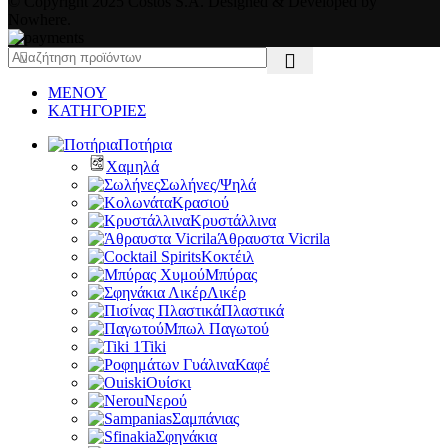
© Copyright 2025 Costos S.A. Designed & Developed by
Nowhere.
ΜΕΝΟΥ
ΚΑΤΗΓΟΡΙΕΣ
Ποτήρια
Χαμηλά
Σωλήνες/Ψηλά
Κρασιού
Κρυστάλλινα
Άθραυστα Vicrila
Κοκτέιλ
Μπύρας
Λικέρ
Πλαστικά
Μπωλ Παγωτού
Tiki
Καφέ
Ουίσκι
Νερού
Σαμπάνιας
Σφηνάκια