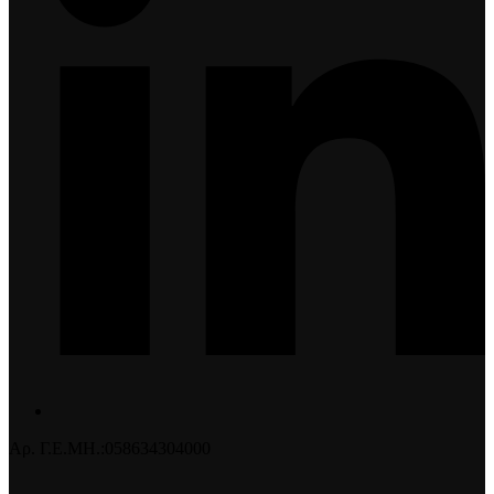
Αρ. Γ.Ε.ΜΗ.:058634304000