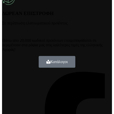
ΔΩΡΕΑΝ ΕΠΙΣΤΡΟΦΗ
Σε περίπτωση ελαττωματικού προϊόντος
Πάνω απο 20.000 κωδικοί προιόντων ετοιμοπαράδοτοι σε
περιμένουν στα ράφια μας στις καλύτερες τιμές της ελληνικής
Αγοράς!
Κατάλογοι