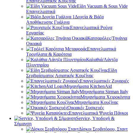
Επαγγελματικής Κουζίνας
Είδη Vacuum & Sous Vide
Επαγγελματικά
Δοχεία & Βάζα
Αποθήκευσης Γυάλινα
Επαγγελματικά Ρούχα
Εργασίας
Κατσαρόλες/Τηγάνια
Οικιακά
Επαγγελματικά
Τροχήλατα & Καρότσια
Καλαθιά/Λάντζα
Πλυντηρίου
Είδη
Σερβιρίσματος Ασιατικής Κουζίνας
Επαγγελματικές Ζυγαριές
Μηχανήματα KitchenAid
Μηχανήματα Sirman Italy
Μηχανήματα Χειροκίνητα
Μηχανήματα Κουζίνας
Οικιακές Συσκευές
Επαγγελματικά Ψυγεία Πάγκοι
Service, Υποδοχή &
Σήμανση
Δίσκοι Σερβιτόρου, Σταντ