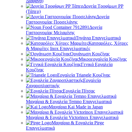
Διάφανα)
Δοχεία Τροφίμων PP
(Τάπερ)
Δοχεία
Γαστρονομίας Πορσελάνης
Δοχεία
Γαστρονομίας Μελαμίνης
Τηγάνια Επαγγελματικά
Κατσαρόλες, Χύτρες
& Μαρμίτες Inox Επαγγελματικές
Οργάνωση Κουζίνας
Μικροεργαλεία Κουζίνας
Γενικά Εργαλεία
Κουζίνας
Εργαλεία Triangle Κουζίνας
Εργαλεία
Ζαχαροπλαστικής
Εργαλεία Πίτσας
Μαχαίρια & Εργαλεία Temno Επαγγελματικά
Μαχαίρια Kai Made in Japan
Μαχαίρια & Εργαλεία Victorinox Επαγγελματικά
Μαχαίρια & Εργαλεία Pirge
Επαγγελματικά