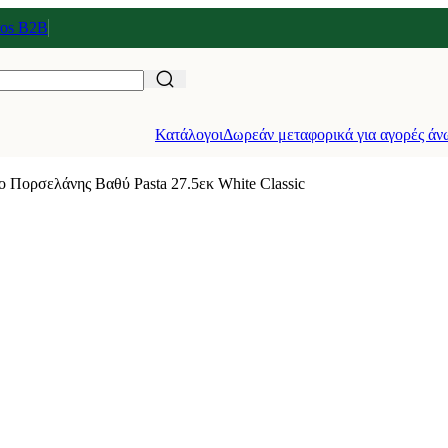
tos Β2Β
Κατάλογοι
Δωρεάν μεταφορικά για αγορές άν
ο Πορσελάνης Βαθύ Pasta 27.5εκ White Classic