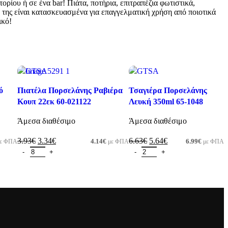
ορίου ή σε ένα bar! Πιάτα, ποτήρια, επιτραπέζια φωτιστικά,
 της είναι κατασκευασμένα για επαγγελματική χρήση από ποιοτικά
ικό!
-15%
-15%
ό
Πιατέλα Πορσελάνης Ραβιέρα
Τσαγιέρα Πορσελάνης
Κουπ 22εκ 60-021122
Λευκή 350ml 65-1048
Άμεσα διαθέσιμο
Άμεσα διαθέσιμο
3.93
€
3.34
€
6.63
€
5.64
€
4.14
€
6.99
€
ε ΦΠΑ
με ΦΠΑ
με ΦΠΑ
Προσθήκη στο καλάθι
Προσθήκη στο καλάθι