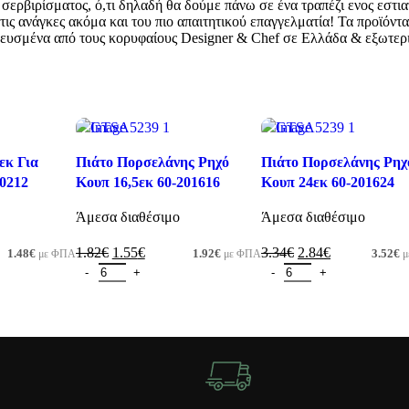
 σερβιρίσματος, ό,τι δηλαδή θα δούμε πάνω σε ένα τραπέζι ενος εστιατ
ις ανάγκες ακόμα και του πιο απαιτητικού επαγγελματία! Τα προϊόντα
μπνευσμένα από τους κορυφαίους Designer & Chef σε Ελλάδα & εξωτερ
-15%
-15%
εκ Για
Πιάτο Πορσελάνης Ρηχό
Πιάτο Πορσελάνης Ρηχ
10212
Κουπ 16,5εκ 60-201616
Κουπ 24εκ 60-201624
Άμεσα διαθέσιμο
Άμεσα διαθέσιμο
1.82
€
1.55
€
3.34
€
2.84
€
1.48
€
1.92
€
3.52
€
με ΦΠΑ
με ΦΠΑ
μ
Προσθήκη στο καλάθι
Προσθήκη στο καλάθι