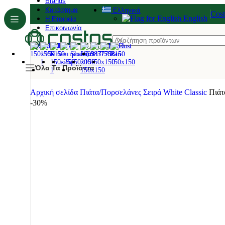
Brands
Κατάστημα
Ελληνικά
Cos
English
Η Εταιρεία
Επικοινωνία
Όλα Τα Προϊόντα
Αρχική σελίδα
Πιάτα/Πορσελάνες
Σειρά White Classic
Πιάτ
-30%