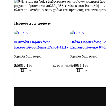
Η εταιρεία Yuk εξειδικεύεται σε προϊόντα επιτραπέζιου
μαχαιροπήρουνα και πολλές άλλες λύσεις που θα καλύψουν τ
υλικά που αντέχουν στον χρόνο και την πίεση, και είναι ε
Περισσότερα προϊόντα
-15%
-15%
Φλυτζάνι Πορσελάνης
Πιάτο Πορσελάνης 12
Καπουτσίνου Roma 17cl 64-41117
Espresso Κωνικό 64-
Άμεσα διαθέσιμο
Άμεσα διαθέσιμο
2.58
€
2.19
€
1.40
€
1.19
€
2.72
€
με ΦΠΑ
Προσθήκη στο καλάθι
Προσθήκη στο καλάθι