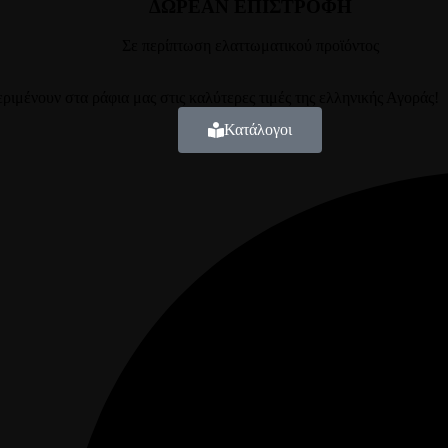
ΔΩΡΕΑΝ ΕΠΙΣΤΡΟΦΗ
Σε περίπτωση ελαττωματικού προϊόντος
ιμένουν στα ράφια μας στις καλύτερες τιμές της ελληνικής Αγοράς!
Κατάλογοι