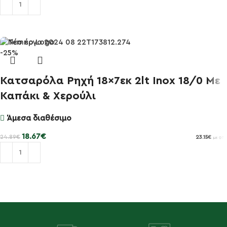
Προσθήκη στο καλάθι
-25%
Κατσαρόλα Ρηχή 18×7εκ 2lt Inox 18/0 Με
Καπάκι & Χερούλι
Άμεσα διαθέσιμο
18.67
€
24.89
€
23.15
€
με ΦΠΑ
Προσθήκη στο καλάθι