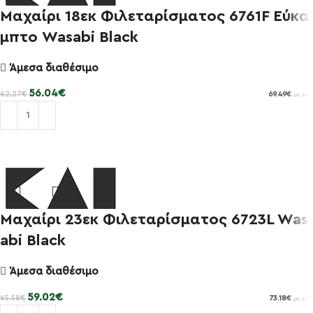
Μαχαίρι 18εκ Φιλεταρίσματος 6761F Εύκα
-10%
μπτο Wasabi Black
Άμεσα διαθέσιμο
56.04
€
62.27
€
69.49
€
με ΦΠΑ
Προσθήκη στο καλάθι
Μαχαίρι 23εκ Φιλεταρίσματος 6723L Was
-10%
abi Black
Άμεσα διαθέσιμο
59.02
€
65.58
€
73.18
€
με ΦΠΑ