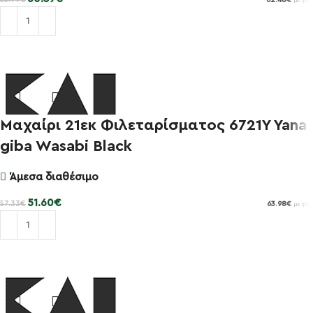
62.48
€
με ΦΠΑ
Προσθήκη στο καλάθι
Μαχαίρι 21εκ Φιλεταρίσματος 6721Y Yana
-10%
giba Wasabi Black
Άμεσα διαθέσιμο
51.60
€
57.33
€
63.98
€
με ΦΠΑ
Προσθήκη στο καλάθι