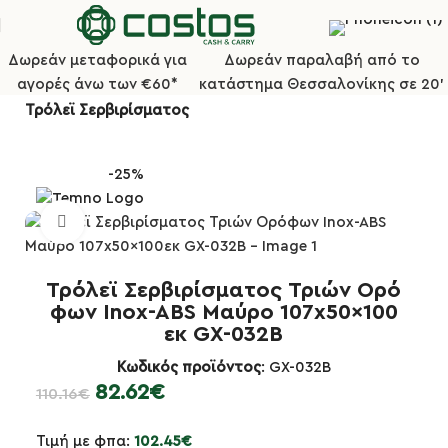
Δωρεάν μεταφορικά για
Δωρεάν παραλαβή από το
αγορές άνω των €60*
κατάστημα Θεσσαλονίκης σε 20'
Αρχική σελίδα
Service, Υποδοχή & Σήμανση
Τρόλεϊ Σερβιρίσματος
-25%
Κλικ για μεγέθυνση
Τρόλεϊ Σερβιρίσματος Τριών Ορό
φων Inox-ABS Μαύρο 107x50x100
εκ GX-032B
Κωδικός προϊόντος
: GX-032B
82.62
€
110.16
€
Τιμή με φπα:
102.45
€