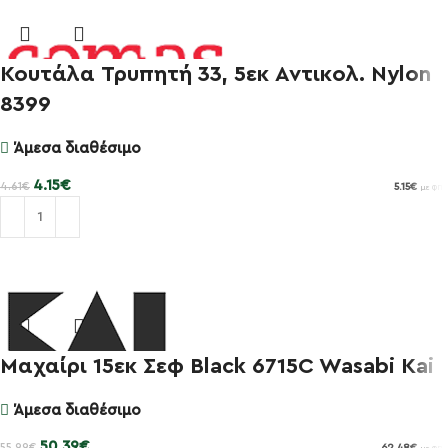
Κουτάλα Τρυπητή 33, 5εκ Αντικολ. Nylon
8399
Άμεσα διαθέσιμο
-10%
4.15
€
4.61
€
5.15
€
με ΦΠΑ
Προσθήκη στο καλάθι
Μαχαίρι 15εκ Σεφ Black 6715C Wasabi Kai
-10%
Άμεσα διαθέσιμο
50.39
€
55.99
€