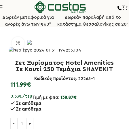
Δωρεάν μεταφορικά για
Δωρεάν παραλαβή από το
αγορές άνω των €60*
κατάστημα Θεσσαλονίκης σε 20'
Αρχική σελίδα
Ξενοδοχειακό/Μπουφές
Hotel Amenities
Κλικ για μεγέθυνση
Σετ Ξυρίσματος Hotel Amenities
Σε Κουτί 250 Τεμάχια SHAVEKIT
Κωδικός προϊόντος
: 22265-1
111.99
€
0.33€/τεμ
Τιμή με φπα:
138.87
€
Σε απόθεμα
Σε απόθεμα