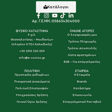
Κατάλογοι
Αρ. Γ.Ε.ΜΗ.:058634304000
ΦΥΣΙΚΟ ΚΑΤΑΣΤΗΜΑ
ONLINE ΑΓΟΡΕΣ
9 χιλ.
Ο λογαριασμός μου
Θεσσαλονίκης - Μουδανίων
Τρόποι Πληρωμής
(πλησίον ΚΤΕΛ Χαλκιδικής)
Τρόποι Αποστολής
+30 2310 320 059
Λίστα Αγαπημένων
info@e-costos.gr
B2B - Για επαγγελματίες
ΠΟΛΙΤΙΚΗ
ΕΤΑΙΡΕΙΑ
Προστασία Δεδομένων
Η Εταιρεία
Πνευματικά Δικαιώματα
Brands
Πολιτική Επιστροφών
Κατάστημα
Υποχρεώσεις Χρήστη
Επικοινωνία
Γενικοί Όροι Χρήσης
Επαγγελματικό Ραντεβού