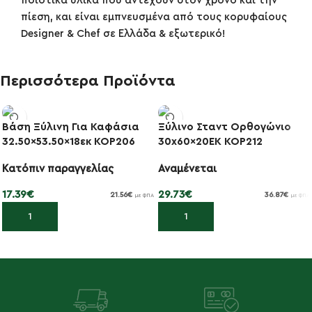
ποιοτικά υλικά που αντέχουν στον χρόνο και την
πίεση, και είναι εμπνευσμένα από τους κορυφαίους
Designer & Chef σε Ελλάδα & εξωτερικό!
Περισσότερα Προϊόντα
Βάση Ξύλινη Για Καφάσια
Ξύλινο Σταντ Ορθογώνιο
32.50×53.50×18εκ KOP206
30x60x20ΕΚ KOP212
Κατόπιν παραγγελίας
Αναμένεται
17.39
€
29.73
€
21.56
€
36.87
€
με ΦΠΑ
με ΦΠΑ
Προσθήκη στο καλάθι
Προσθήκη στο καλάθι