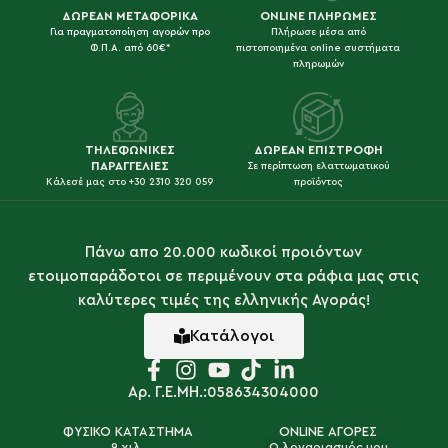
ΔΩΡΕΑΝ ΜΕΤΑΦΟΡΙΚΑ
ONLINE ΠΛΗΡΩΜΕΣ
Για πραγματοποίηση αγορών προ
Πλήρωσε μέσα από
Φ.Π.Α. από 60€*
πιστοποιημένα online συστήματα
πληρωμών
ΤΗΛΕΦΩΝΙΚΕΣ
ΔΩΡΕΑΝ ΕΠΙΣΤΡΟΦΗ
ΠΑΡΑΓΓΕΛΙΕΣ
Σε περίπτωση ελαττωματικού
Κάλεσέ μας στο +30 2310 320 059
προϊόντος
Πάνω απο 20.000 κωδικοί προιόντων
ετοιμοπαράδοτοι σε περιμένουν στα ράφια μας στις
καλύτερες τιμές της ελληνικής Αγοράς!
Κατάλογοι
Αρ. Γ.Ε.ΜΗ.:058634304000
ΦΥΣΙΚΟ ΚΑΤΑΣΤΗΜΑ
ONLINE ΑΓΟΡΕΣ
9 χιλ.
Ο λογαριασμός μου