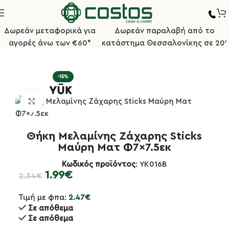
Δωρεάν μεταφορικά για
Δωρεάν παραλαβή από το
αγορές άνω των €60*
κατάστημα Θεσσαλονίκης σε 20'
ή σελίδα
Επιτραπέζια Είδη
Θήκες Ζάχαρης - Λογαριασμού
-15%
Κλικ για μεγέθυνση
Θήκη Μελαμίνης Ζάχαρης Sticks
Μαύρη Ματ Φ7×7.5εκ
Κωδικός προϊόντος
: YK016B
1.99
€
2.34
€
Τιμή με φπα:
2.47
€
Σε απόθεμα
Σε απόθεμα