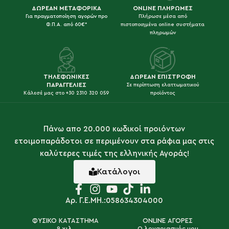
ΔΩΡΕΑΝ ΜΕΤΑΦΟΡΙΚΑ
ONLINE ΠΛΗΡΩΜΕΣ
Για πραγματοποίηση αγορών προ
Πλήρωσε μέσα από
Φ.Π.Α. από 60€*
πιστοποιημένα online συστήματα
πληρωμών
ΤΗΛΕΦΩΝΙΚΕΣ
ΔΩΡΕΑΝ ΕΠΙΣΤΡΟΦΗ
ΠΑΡΑΓΓΕΛΙΕΣ
Σε περίπτωση ελαττωματικού
Κάλεσέ μας στο +30 2310 320 059
προϊόντος
Πάνω απο 20.000 κωδικοί προιόντων
ετοιμοπαράδοτοι σε περιμένουν στα ράφια μας στις
καλύτερες τιμές της ελληνικής Αγοράς!
Κατάλογοι
Αρ. Γ.Ε.ΜΗ.:058634304000
ΦΥΣΙΚΟ ΚΑΤΑΣΤΗΜΑ
ONLINE ΑΓΟΡΕΣ
9 χιλ.
Ο λογαριασμός μου