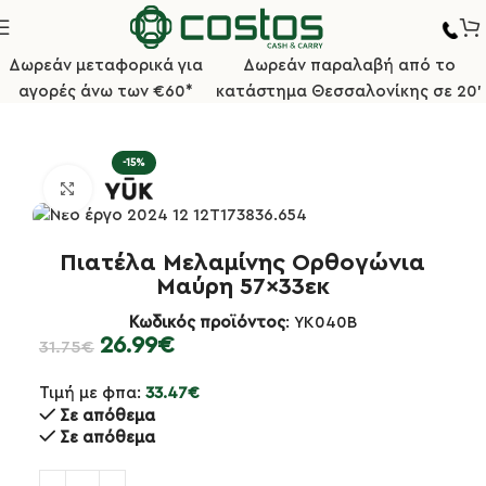
Δωρεάν μεταφορικά για
Δωρεάν παραλαβή από το
αγορές άνω των €60*
κατάστημα Θεσσαλονίκης σε 20'
Αρχική σελίδα
Επιτραπέζια Είδη
Σκεύη Μελαμίνης
-15%
Κλικ για μεγέθυνση
Πιατέλα Μελαμίνης Ορθογώνια
Μαύρη 57×33εκ
Κωδικός προϊόντος
: YK040B
26.99
€
31.75
€
Τιμή με φπα:
33.47
€
Σε απόθεμα
Σε απόθεμα