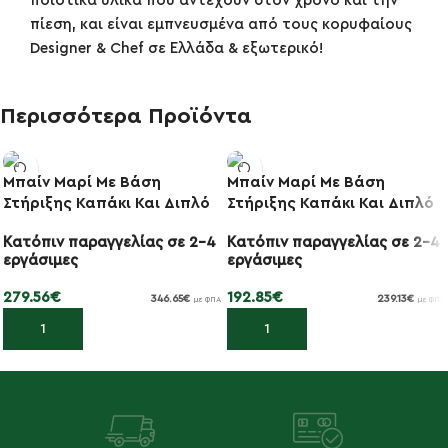
ποιοτικά υλικά που αντέχουν στον χρόνο και την
πίεση, και είναι εμπνευσμένα από τους κορυφαίους
Designer & Chef σε Ελλάδα & εξωτερικό!
Περισσότερα Προϊόντα
Μπαίν Μαρί Με Βάση
Μπαίν Μαρί Με Βάση
Στήριξης Καπάκι Και Διπλό
Στήριξης Καπάκι Και Διπλό
Δοχείο SS/Αλουμ/Σίδηρο
Δοχείο SS/Αλουμ/Σίδηρο
Κατόπιν παραγγελίας σε 2-4
Κατόπιν παραγγελίας σε 2-4
Μάυρο 4500ML Gel Wax
Μάυρο 2500ML Gel Wax
εργάσιμες
εργάσιμες
35Χ35Χ39-60,5ΕΚ
30Χ30Χ32-49ΕΚ
279.56
€
192.85
€
346.65
€
239.13
€
με ΦΠΑ
με ΦΠΑ
Προσθήκη στο καλάθι
Προσθήκη στο καλάθι