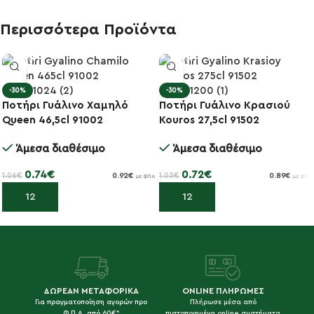
Περισσότερα Προϊόντα
-30%
-30%
Ποτήρι Γυάλινο Χαμηλό
Ποτήρι Γυάλινο Κρασιού
Queen 46,5cl 91002
Kouros 27,5cl 91502
Άμεσα διαθέσιμο
Άμεσα διαθέσιμο
0.74
€
0.72
€
1.06
€
1.03
€
0.92
€
0.89
€
με ΦΠΑ
με ΦΠΑ
Προσθήκη στο καλάθι
Προσθήκη στο καλάθι
ΔΩΡΕΑΝ ΜΕΤΑΦΟΡΙΚΑ
ONLINE ΠΛΗΡΩΜΕΣ
Για πραγματοποίηση αγορών προ
Πλήρωσε μέσα από
Φ.Π.Α. από 60€*
πιστοποιημένα online συστήματα