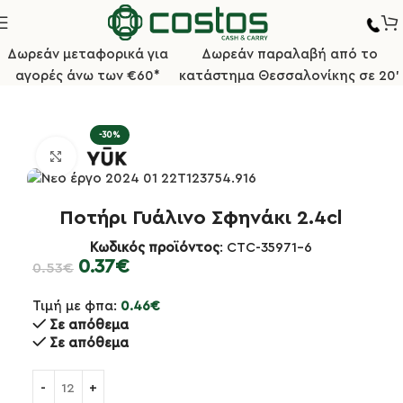
Δωρεάν μεταφορικά για
Δωρεάν παραλαβή από το
αγορές άνω των €60*
κατάστημα Θεσσαλονίκης σε 20'
Αρχική σελίδα
Επαγγελματικά Ποτήρια
Ποτήρια Σφηνάκια
-30%
Κλικ για μεγέθυνση
Ποτήρι Γυάλινο Σφηνάκι 2.4cl
Κωδικός προϊόντος
: CTC-35971-6
0.37
€
0.53
€
Τιμή με φπα:
0.46
€
Σε απόθεμα
Σε απόθεμα