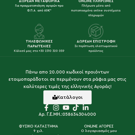
ΔΩΡΕΑΝ ΜΕΤΑΦΟΡΙΚΑ
ONLINE ΠΛΗΡΩΜΕΣ
Για πραγματοποίηση αγορών προ
Πλήρωσε μέσα από
Φ.Π.Α. από 60€*
πιστοποιημένα online συστήματα
πληρωμών
ΤΗΛΕΦΩΝΙΚΕΣ
ΔΩΡΕΑΝ ΕΠΙΣΤΡΟΦΗ
ΠΑΡΑΓΓΕΛΙΕΣ
Σε περίπτωση ελαττωματικού
Κάλεσέ μας στο +30 2310 320 059
προϊόντος
Πάνω απο 20.000 κωδικοί προιόντων
ετοιμοπαράδοτοι σε περιμένουν στα ράφια μας στις
καλύτερες τιμές της ελληνικής Αγοράς!
Κατάλογοι
Αρ. Γ.Ε.ΜΗ.:058634304000
ΦΥΣΙΚΟ ΚΑΤΑΣΤΗΜΑ
ONLINE ΑΓΟΡΕΣ
9 χιλ.
Ο λογαριασμός μου