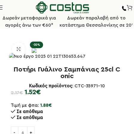
Δωρεάν μεταφορικά για
Δωρεάν παραλαβή από το
αγορές άνω των €60*
κατάστημα Θεσσαλονίκης σε 20'
ρχική σελίδα
Επαγγελματικά Ποτήρια
Ποτήρια Σαμπάνιας
-30%
Κλικ για μεγέθυνση
Ποτήρι Γυάλινο Σαμπάνιας 25cl C
onic
Κωδικός προϊόντος
: CTC-35971-10
1.52
€
2.17
€
Τιμή με φπα:
1.88
€
Σε απόθεμα
Σε απόθεμα