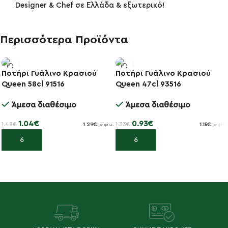
Designer & Chef σε Ελλάδα & εξωτερικό!
Περισσότερα Προϊόντα
Ποτήρι Γυάλινο Κρασιού
Ποτήρι Γυάλινο Κρασιού
-30%
-30%
Queen 58cl 91516
Queen 47cl 93516
Άμεσα διαθέσιμο
Άμεσα διαθέσιμο
1.04
€
0.93
€
1.48
€
1.33
€
1.29
€
1.15
€
με ΦΠΑ
με ΦΠΑ
Προσθήκη στο καλάθι
Προσθήκη στο καλάθι