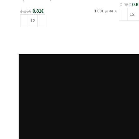
0.6
0.96
€
0.81
€
1.16
€
1.00
€
με ΦΠΑ
Προσθή
Προσθήκη στο καλάθι