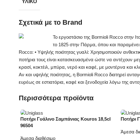
ΥΛΙΚΌ
Σχετικά με το Brand
Το εργοστάσιο της Bormioli Rocco στην Ι
το 1825 στην Πάρμα, όπου και παραμένει 
Rocco: • Υψηλής ποιότητας γυαλί: Χρησιμοποιούν ανθεκτικ
ποτήρια τους είναι κατασκευασμένα ώστε να αντέχουν με
κρασί, κοκτέιλ, μπύρα, νερό και καφέ, με μοντέρνα και κλ
Αν και υψηλής ποιότητας, η Bormioli Rocco διατηρεί ανταγω
ευρέως σε εστιατόρια, καφέ και ξενοδοχεία λόγω της αντοχ
Περισσότερα προϊόντα
Ποτήρι Γυάλινο Σαμπάνιας Kouros 18,5cl
Ποτήρι Γ
-30%
-30%
96504
Άμεσα δι
Άμεσα διαθέσιμο