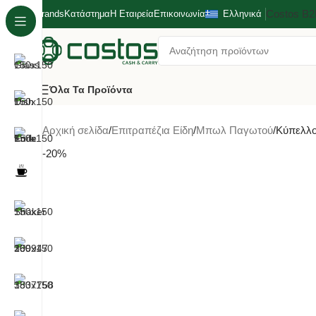
Costos Β
Brands
Κατάστημα
Η Εταιρεία
Επικοινωνία
Ελληνικά
Όλα Τα Προϊόντα
Αρχική σελίδα
Επιτραπέζια Είδη
Μπωλ Παγωτού
Κύπελλο
-20%