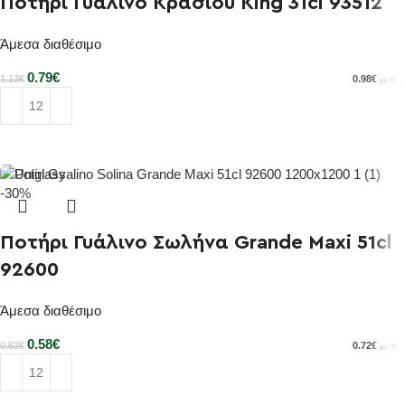
Ποτήρι Γυάλινο Κρασιού King 31cl 93512
Άμεσα διαθέσιμο
0.79
€
0.98
€
1.13
€
με ΦΠΑ
Προσθήκη στο καλάθι
-30%
Ποτήρι Γυάλινο Σωλήνα Grande Maxi 51cl
92600
Άμεσα διαθέσιμο
0.58
€
0.72
€
0.83
€
με ΦΠΑ