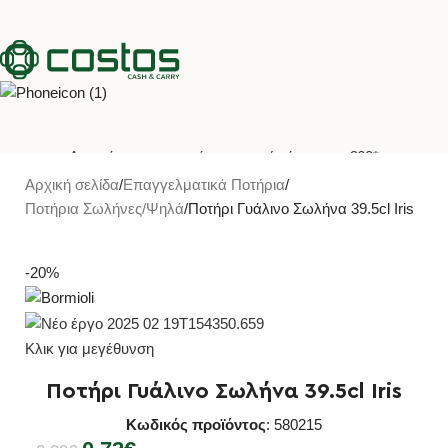
Δωρεάν μεταφορικά για αγορές άνω των €60*
Δωρεάν παραλαβή από το κατάστημα Θεσσαλονίκης σε 20'
Αρχική σελίδα
Επαγγελματικά Ποτήρια
Ποτήρια Σωλήνες/Ψηλά
Ποτήρι Γυάλινο Σωλήνα 39.5cl Iris
-20%
Κλικ για μεγέθυνση
Ποτήρι Γυάλινο Σωλήνα 39.5cl Iris
Κωδικός προϊόντος
: 580215