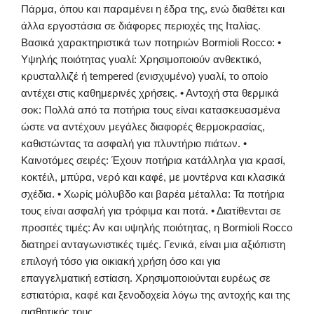
Πάρμα, όπου και παραμένει η έδρα της, ενώ διαθέτει και
άλλα εργοστάσια σε διάφορες περιοχές της Ιταλίας.
Βασικά χαρακτηριστικά των ποτηριών Bormioli Rocco: •
Υψηλής ποιότητας γυαλί: Χρησιμοποιούν ανθεκτικό,
κρυσταλλιζέ ή tempered (ενισχυμένο) γυαλί, το οποίο
αντέχει στις καθημερινές χρήσεις. • Αντοχή στα θερμικά
σοκ: Πολλά από τα ποτήρια τους είναι κατασκευασμένα
ώστε να αντέχουν μεγάλες διαφορές θερμοκρασίας,
καθιστώντας τα ασφαλή για πλυντήριο πιάτων. •
Καινοτόμες σειρές: Έχουν ποτήρια κατάλληλα για κρασί,
κοκτέιλ, μπύρα, νερό και καφέ, με μοντέρνα και κλασικά
σχέδια. • Χωρίς μόλυβδο και βαρέα μέταλλα: Τα ποτήρια
τους είναι ασφαλή για τρόφιμα και ποτά. • Διατίθενται σε
προσιτές τιμές: Αν και υψηλής ποιότητας, η Bormioli Rocco
διατηρεί ανταγωνιστικές τιμές. Γενικά, είναι μια αξιόπιστη
επιλογή τόσο για οικιακή χρήση όσο και για
επαγγελματική εστίαση. Χρησιμοποιούνται ευρέως σε
εστιατόρια, καφέ και ξενοδοχεία λόγω της αντοχής και της
αισθητικής τους.