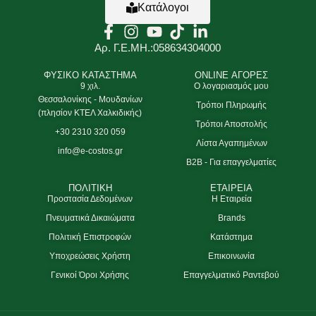
Κατάλογοι
Αρ. Γ.Ε.ΜΗ.:058634304000
ΦΥΣΙΚΟ ΚΑΤΑΣΤΗΜΑ
ONLINE ΑΓΟΡΕΣ
9 χιλ.
Ο λογαριασμός μου
Θεσσαλονίκης - Μουδανίων
Τρόποι Πληρωμής
(πλησίον ΚΤΕΛ Χαλκιδικής)
Τρόποι Αποστολής
+30 2310 320 059
Λίστα Αγαπημένων
info@e-costos.gr
B2B - Για επαγγελματίες
ΠΟΛΙΤΙΚΗ
ΕΤΑΙΡΕΙΑ
Προστασία Δεδομένων
Η Εταιρεία
Πνευματικά Δικαιώματα
Brands
Πολιτική Επιστροφών
Κατάστημα
Υποχρεώσεις Χρήστη
Επικοινωνία
Γενικοί Όροι Χρήσης
Επαγγελματικό Ραντεβού