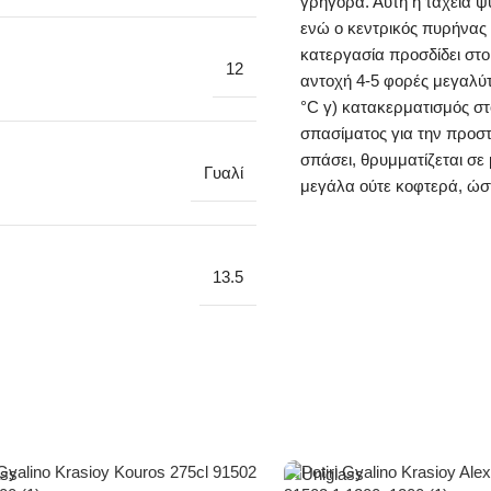
γρήγορα. Αυτή η ταχεία ψ
ενώ ο κεντρικός πυρήνας 
κατεργασία προσδίδει στο
12
αντοχή 4-5 φορές μεγαλύτ
°C γ) κατακερματισμός σ
σπασίματος για την προστ
σπάσει, θρυμματίζεται σε 
Γυαλί
μεγάλα ούτε κοφτερά, ώσ
13.5