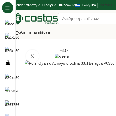
Costos Β
Brands
Κατάστημα
Η Εταιρεία
Επικοινωνία
Ελληνικά
Όλα Τα Προϊόντα
Αρχική σελίδα
Επαγγελματικά Ποτήρια
Άθραυστα Vicri
-30%
Κλικ για μεγέθυνση