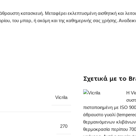
 άθραυστη κατασκευή. Μεταφέρει εκλεπτυσμένη αισθητική και λειτουρ
ατορίου, του μπαρ, ή ακόμη και της καθημερινής σας χρήσης. Αναδε
Σχετικά με το B
Η Vi
Vicrila
συστ
πιστοποιημένη με ISO 900
άθραυστο γυαλί (tempered
θερμαινόμενων κλιβάνων, 
270
θερμοκρασία περίπου 700º