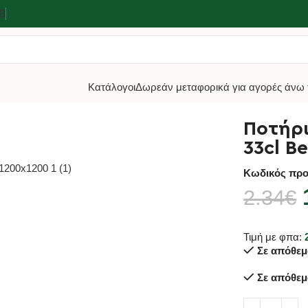
2Β
Κατάλογοι
Δωρεάν μεταφορικά για αγορές άνω 
la
Ποτήρι Γυάλινο Άθραυστο Σωλήνα 33cl Belagua V0386
Ποτήρι
33cl B
Κωδικός προ
2.34
€
Τιμή με φπα:
Σε απόθεμ
Σε απόθεμ