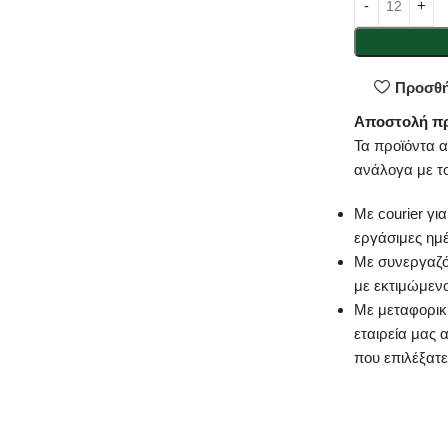
Προσθή
Αποστολή π
Τα προϊόντα 
ανάλογα με τ
Με courier γι
εργάσιμες ημ
Με συνεργαζό
με εκτιμώμεν
Με μεταφορική
εταιρεία μας 
που επιλέξατε