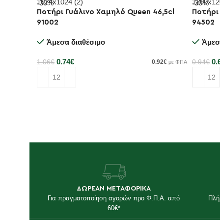
-30%
-30%
Ποτήρι Γυάλινο Χαμηλό Queen 46,5cl
Ποτήρι 
91002
94502
Άμεσα διαθέσιμο
Άμεσ
0.74
€
0.
1.06
€
0.92
€
0.94
€
με ΦΠΑ
Προσθήκη στο καλάθι
Προσθή
ΔΩΡΕΑΝ ΜΕΤΑΦΟΡΙΚΑ
Για πραγματοποίηση αγορών προ Φ.Π.Α. από
Πλή
60€*