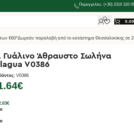
Παραγγελίες: (+30) 2310 320 0
0.0
των €60*
Δωρεάν παραλαβή από το κατάστημα Θεσσαλονίκης σε 2
 Γυάλινο Άθραυστο Σωλήνα
elagua V0386
ϊόντος
: V0386
1.64
€
2.03
€
α
α