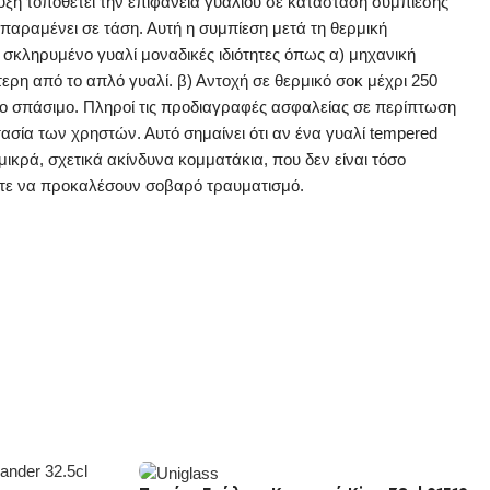
ύξη τοποθετεί την επιφάνεια γυαλιού σε κατάσταση συμπίεσης
παραμένει σε τάση. Αυτή η συμπίεση μετά τη θερμική
 σκληρυμένο γυαλί μοναδικές ιδιότητες όπως α) μηχανική
ερη από το απλό γυαλί. β) Αντοχή σε θερμικό σοκ μέχρι 250
το σπάσιμο. Πληροί τις προδιαγραφές ασφαλείας σε περίπτωση
ασία των χρηστών. Αυτό σημαίνει ότι αν ένα γυαλί tempered
μικρά, σχετικά ακίνδυνα κομματάκια, που δεν είναι τόσο
τε να προκαλέσουν σοβαρό τραυματισμό.