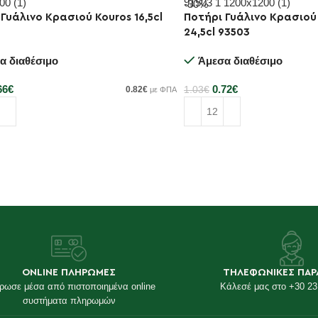
-30%
Γυάλινο Κρασιού Kouros 16,5cl
Ποτήρι Γυάλινο Κρασιού
24,5cl 93503
α διαθέσιμο
Άμεσα διαθέσιμο
66
€
0.72
€
0.82
€
1.03
€
με ΦΠΑ
κη στο καλάθι
Προσθήκη στο καλάθι
ONLINE ΠΛΗΡΩΜΕΣ
ΤΗΛΕΦΩΝΙΚΕΣ ΠΑΡ
ρωσε μέσα από πιστοποιημένα online
Κάλεσέ μας στο +30 23
συστήματα πληρωμών