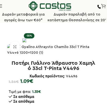
Δωρεάν μεταφορικά για
Δωρεάν παραλαβή από το
αγορές άνω των €60*
κατάστημα Θεσσαλονίκης σε 20'
Αρχική σελίδα
Επαγγελματικά Ποτήρια
Ποτήρια Χαμηλά
-30%
Κλικ για μεγέθυνση
Ποτήρι Γυάλινο Άθραυστο Χαμηλ
ό 33cl T-Pinta V4496
Κωδικός προϊόντος
: V4496
1.09
€
1.56
€
Τιμή με φπα:
1.35
€
Σε απόθεμα
Σε απόθεμα