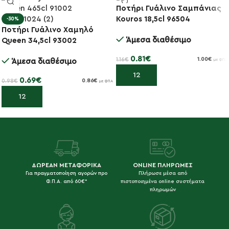
Ποτήρι Γυάλινο Σαμπάνιας
-30%
Kouros 18,5cl 96504
-30%
Ποτήρι Γυάλινο Χαμηλό
Άμεσα διαθέσιμο
Queen 34,5cl 93002
0.81
€
1.16
€
1.00
€
Άμεσα διαθέσιμο
με ΦΠΑ
Προσθήκη στο καλάθι
0.69
€
0.98
€
0.86
€
με ΦΠΑ
Προσθήκη στο καλάθι
ΔΩΡΕΑΝ ΜΕΤΑΦΟΡΙΚΑ
ONLINE ΠΛΗΡΩΜΕΣ
Για πραγματοποίηση αγορών προ
Πλήρωσε μέσα από
Φ.Π.Α. από 60€*
πιστοποιημένα online συστήματα
πληρωμών