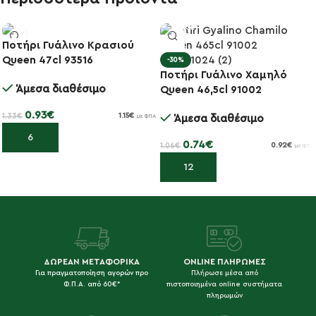
Ποτήρι Γυάλινο Κρασιού
-30%
Queen 47cl 93516
-30%
Ποτήρι Γυάλινο Χαμηλό
Άμεσα διαθέσιμο
Queen 46,5cl 91002
0.93
€
1.33
€
1.15
€
Άμεσα διαθέσιμο
με ΦΠΑ
Προσθήκη στο καλάθι
0.74
€
1.06
€
0.92
€
με ΦΠΑ
Προσθήκη στο καλάθι
ΔΩΡΕΑΝ ΜΕΤΑΦΟΡΙΚΑ
ONLINE ΠΛΗΡΩΜΕΣ
Για πραγματοποίηση αγορών προ
Πλήρωσε μέσα από
Φ.Π.Α. από 60€*
πιστοποιημένα online συστήματα
πληρωμών