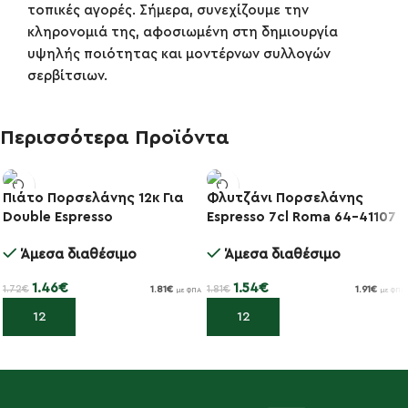
τοπικές αγορές. Σήμερα, συνεχίζουμε την
κληρονομιά της, αφοσιωμένη στη δημιουργία
υψηλής ποιότητας και μοντέρνων συλλογών
σερβίτσιων.
Περισσότερα Προϊόντα
Πιάτο Πορσελάνης 12κ Για
Φλυτζάνι Πορσελάνης
-15%
-15%
Double Espresso
Espresso 7cl Roma 64-41107
Στοιβαζόμενο 64-02212
Άμεσα διαθέσιμο
Άμεσα διαθέσιμο
1.46
€
1.54
€
1.72
€
1.81
€
1.81
€
1.91
€
με ΦΠΑ
με ΦΠΑ
Προσθήκη στο καλάθι
Προσθήκη στο καλάθι