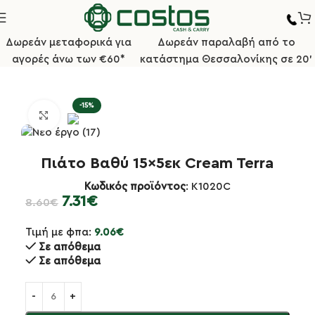
Δωρεάν μεταφορικά για
Δωρεάν παραλαβή από το
αγορές άνω των €60*
κατάστημα Θεσσαλονίκης σε 20'
Αρχική σελίδα
Πιάτα/Πορσελάνες
Σειρά Terra
-15%
Κλικ για μεγέθυνση
Πιάτο Βαθύ 15×5εκ Cream Terra
Κωδικός προϊόντος
: K1020C
7.31
€
8.60
€
Τιμή με φπα:
9.06
€
Σε απόθεμα
Σε απόθεμα