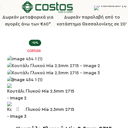
Δωρεάν μεταφορικά για
Δωρεάν παραλαβή από το
αγορές άνω των €60*
κατάστημα Θεσσαλονίκης σε 20'
Αρχική σελίδα
Μαχαιροπήρουνα
Σειρά MIA 18% 3,5mm
-10%
Κλικ για μεγέθυνση