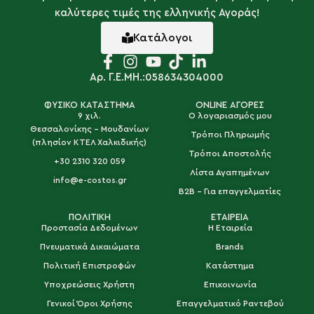
καλύτερες τιμές της ελληνικής Αγοράς!
Κατάλογοι
Αρ. Γ.Ε.ΜΗ.:058634304000
ΦΥΣΙΚΟ ΚΑΤΑΣΤΗΜΑ
ONLINE ΑΓΟΡΕΣ
9 χιλ.
Ο λογαριασμός μου
Θεσσαλονίκης - Μουδανίων
Τρόποι Πληρωμής
(πλησίον ΚΤΕΛ Χαλκιδικής)
Τρόποι Αποστολής
+30 2310 320 059
Λίστα Αγαπημένων
info@e-costos.gr
B2B - Για επαγγελματίες
ΠΟΛΙΤΙΚΗ
ΕΤΑΙΡΕΙΑ
Προστασία Δεδομένων
Η Εταιρεία
Πνευματικά Δικαιώματα
Brands
Πολιτική Επιστροφών
Κατάστημα
Υποχρεώσεις Χρήστη
Επικοινωνία
Γενικοί Όροι Χρήσης
Επαγγελματικό Ραντεβού