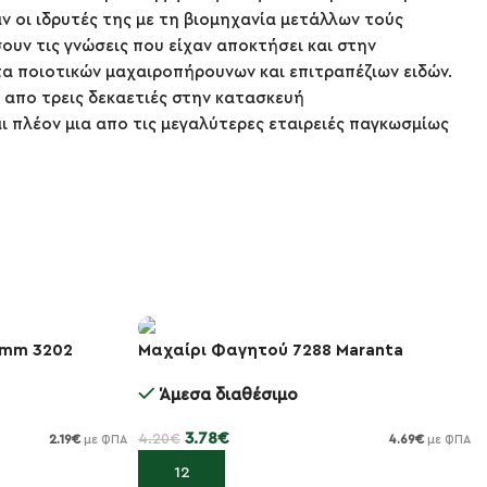
αν οι ιδρυτές της με τη βιομηχανία μετάλλων τούς
υν τις γνώσεις που είχαν αποκτήσει και στην
α ποιοτικών μαχαιροπήρουνων και επιτραπέζιων ειδών.
 απο τρεις δεκαετιές στην κατασκευή
ι πλέον μια απο τις μεγαλύτερες εταιρειές παγκωσμίως
4mm 3202
Μαχαίρι Φαγητού 7288 Maranta
-10%
Άμεσα διαθέσιμο
3.78
€
4.20
€
2.19
€
4.69
€
με ΦΠΑ
με ΦΠΑ
Προσθήκη στο καλάθι