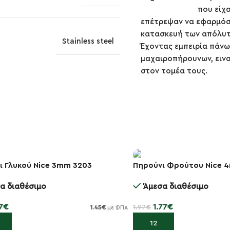
που είχ
επέτρεψαν να εφαρμόσο
κατασκευή των απόλυτ
Stainless steel
Έχοντας εμπειρία πάνω
μαχαιροπήρουνων, εινα
στον τομέα τους.
ι Γλυκού Nice 3mm 3203
Πηρούνι Φρούτου Nice 
-10%
α διαθέσιμο
Άμεσα διαθέσιμο
7
€
1.77
€
1.97
€
1.45
€
με ΦΠΑ
κη στο καλάθι
Προσθήκη στο καλάθι