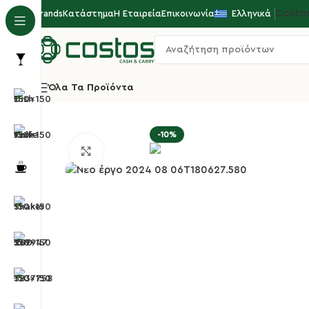
Costo
Brands
Κατάστημα
Η Εταιρεία
Επικοινωνία
Ελληνικά
Όλα Τα Προϊόντα
Αρχική σελίδα
Μαχαιροπήρουνα
Mαχαίρια/Πιρ
-10%
Κλικ για μεγέθυνση