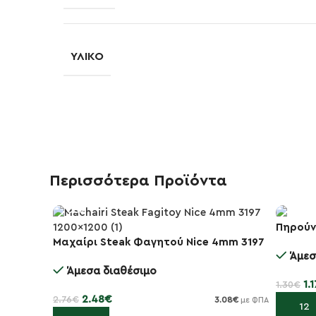
ΥΛΙΚΌ
Περισσότερα Προϊόντα
Πηρούν
Μαχαίρι Steak Φαγητού Nice 4mm 3197
-10%
-10%
Άμεσ
Άμεσα διαθέσιμο
1.1
1.30
€
2.48
€
2.76
€
3.08
€
με ΦΠΑ
Προσθή