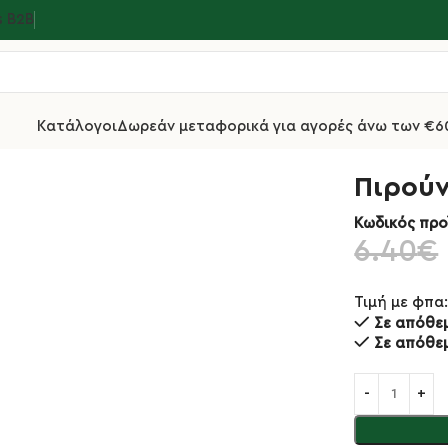
s Β2Β
Κατάλογοι
Δωρεάν μεταφορικά για αγορές άνω των €6
ούνια STEAK
Πιρούνι Steak Mini Alps 18/10 10974
Πιρούν
Κωδικός προ
6.40
€
Τιμή με φπα
Σε απόθε
Σε απόθε