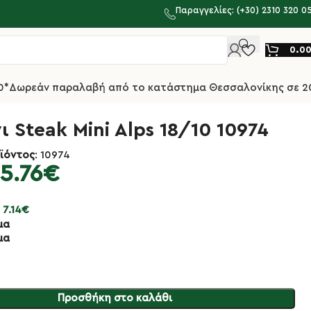
Παραγγελίες: (+30) 2310 320 0
0.0
0*
Δωρεάν παραλαβή από το κατάστημα Θεσσαλονίκης σε 2
ι Steak Mini Alps 18/10 10974
ϊόντος
: 10974
5.76
€
:
7.14
€
μα
μα
Προσθήκη στο καλάθι