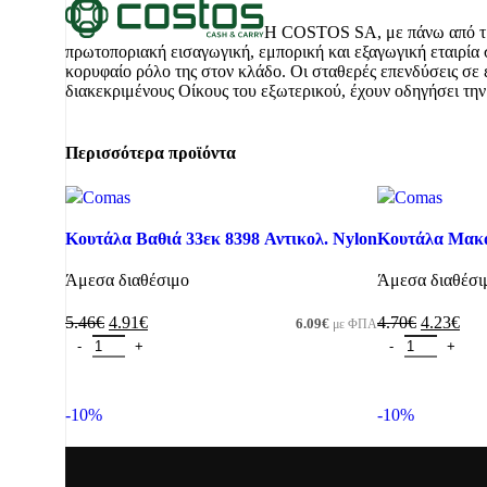
Η COSTOS SA, με πάνω από τρείς
πρωτοποριακή εισαγωγική, εμπορική και εξαγωγική εταιρία 
κορυφαίο ρόλο της στον κλάδο. Οι σταθερές επενδύσεις σε 
διακεκριμένους Οίκους του εξωτερικού, έχουν οδηγήσει την
Περισσότερα προϊόντα
Κουτάλα Βαθιά 33εκ 8398 Αντικολ. Nylon
Κουτάλα Μακαρ
Άμεσα διαθέσιμο
Άμεσα διαθέσι
5.46
€
4.91
€
4.70
€
4.23
€
6.09
€
με ΦΠΑ
Προσθήκη στο καλάθι
Προσθήκη στο 
-10%
-10%