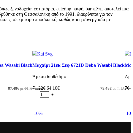
 ξενοδοχεία, εστιατόρια, catering, καφέ, bar κ.λπ., αποτελεί μια
ρύθηκε στη Θεσσαλονίκη από το 1991, διακρίνεται για τον
τάσεις, σε έμπειρο προσωπικό, καθώς και η συνεργασία με
ba Wasabi Black
Μαχαίρι 21εκ Σεφ 6721D Deba Wasabi Black
Μαχ
Άμεσα διαθέσιμο
Άμε
71.22
€
64.10
€
76.
87.48
€
79.48
€
με ΦΠΑ
με ΦΠΑ
Προσθήκη στο καλάθι
Πρ
-10%
-10