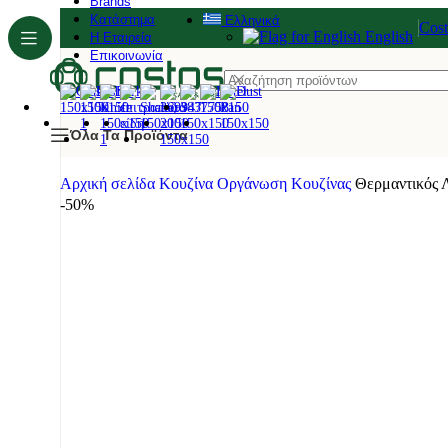
Brands
Κατάστημα
Ελληνικά
Cos
English
Η Εταιρεία
Επικοινωνία
Όλα Τα Προϊόντα
Αρχική σελίδα
Κουζίνα
Οργάνωση Κουζίνας
Θερμαντικός 
-50%