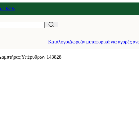
tos Β2Β
Κατάλογοι
Δωρεάν μεταφορικά για αγορές άν
Λαμπτήρας Υπέρυθρων 143828