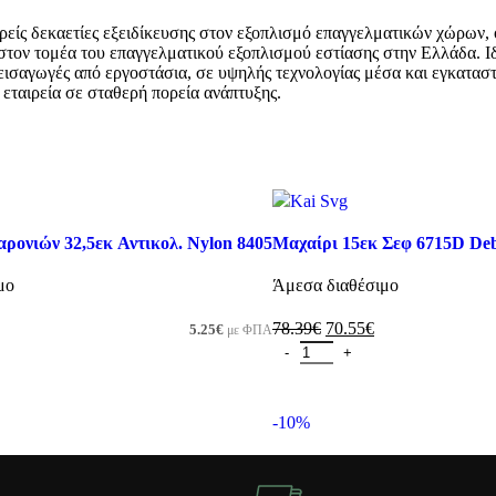
 δεκαετίες εξειδίκευσης στον εξοπλισμό επαγγελματικών χώρων, όπως
στον τομέα του επαγγελματικού εξοπλισμού εστίασης στην Ελλάδα. Ιδ
εισαγωγές από εργοστάσια, σε υψηλής τεχνολογίας μέσα και εγκατασ
 εταιρεία σε σταθερή πορεία ανάπτυξης.
ονιών 32,5εκ Αντικολ. Nylon 8405
Μαχαίρι 15εκ Σεφ 6715D De
μο
Άμεσα διαθέσιμο
78.39
€
70.55
€
5.25
€
με ΦΠΑ
καλάθι
Προσθήκη στο καλάθι
-10%