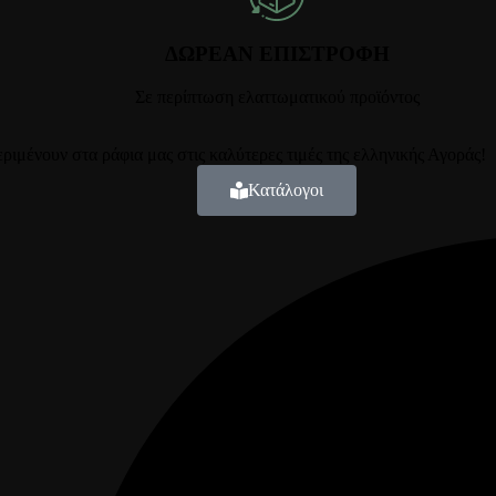
ΔΩΡΕΑΝ ΕΠΙΣΤΡΟΦΗ
Σε περίπτωση ελαττωματικού προϊόντος
ιμένουν στα ράφια μας στις καλύτερες τιμές της ελληνικής Αγοράς!
Κατάλογοι