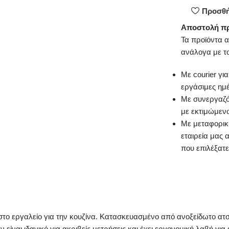
Προσθή
Αποστολή π
Τα προϊόντα 
ανάλογα με τ
Με courier γι
εργάσιμες ημ
Με συνεργαζό
με εκτιμώμεν
Με μεταφορική
εταιρεία μας 
που επιλέξατε
όπιστο εργαλείο για την κουζίνα. Κατασκευασμένο από ανοξείδωτο ατ
ν είναι ιδανικό για ακριβείς μετρήσεις και έχει εργονομική λαβή γι