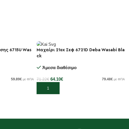
ήσης 6715U Was
Μαχαίρι 21εκ Σεφ 6721D Deba Wasabi Bla
-10%
ck
Άμεσα διαθέσιμο
64.10
€
59.89
€
71.22
€
79.48
€
με ΦΠΑ
με ΦΠΑ
Προσθήκη στο καλάθι