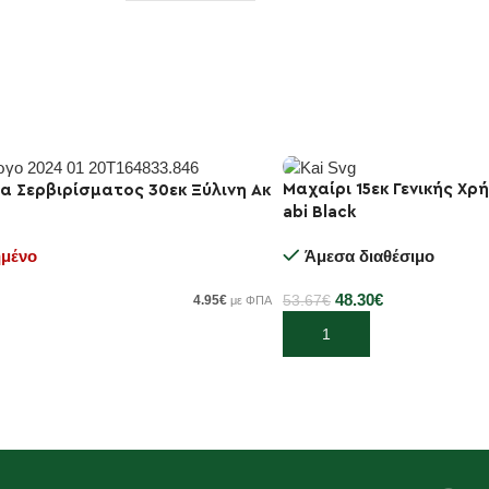
Μαχαίρι 15εκ Γενικής Χρ
-10%
α Σερβιρίσματος 30εκ Ξύλινη Ακ
abi Black
Άμεσα διαθέσιμο
ημένο
48.30
€
53.67
€
4.95
€
με ΦΠΑ
Προσθήκη στο καλάθι
τε περισσότερα