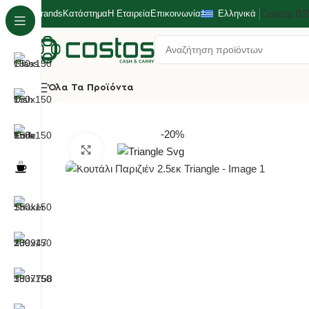
Costos Β
Brands
Κατάστημα
Η Εταιρεία
Επικοινωνία
Ελληνικά
Όλα Τα Προϊόντα
Αρχική σελίδα
Κουζίνα
Εργαλεία Triangle Κουζίνας
Κουτ
-20%
Κλικ για μεγέθυνση