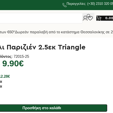
Παραγγελίες: (+30) 2310 320 0
0.0
των €60*
Δωρεάν παραλαβή από το κατάστημα Θεσσαλονίκης σε 2
ι Παριζιέν 2.5εκ Triangle
ϊόντος
: 72015-25
9.90
€
€
12.28
€
α
α
Προσθήκη στο καλάθι