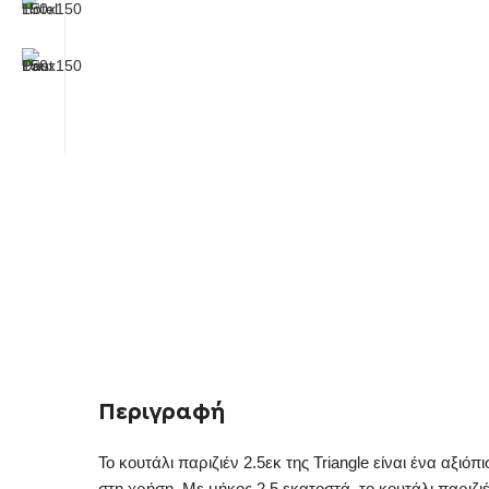
Περιγραφή
Το κουτάλι παριζιέν 2.5εκ της Triangle είναι ένα αξι
στη χρήση. Με μήκος 2.5 εκατοστά, το κουτάλι παριζιέ