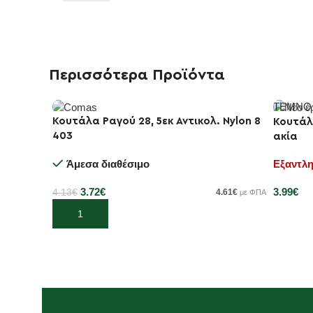
Περισσότερα Προϊόντα
ΤΕΜΝΟ
Κουτάλα Ραγού 28, 5εκ Αντικολ. Nylon 8
-10%
Κουτάλ
403
ακία
Άμεσα διαθέσιμο
Εξαντλ
3.72
€
3.99
€
4.13
€
4.61
€
με ΦΠΑ
Προσθήκη στο καλάθι
Διαβάσ