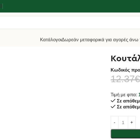
2Β
Κατάλογοι
Δωρεάν μεταφορικά για αγορές άνω 
άλι Παριζιέν 2.5εκ Triangle
Κουτάλ
Κωδικός προ
12.37
Τιμή με φπα:
Σε απόθεμ
Σε απόθεμ