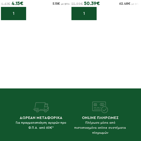
4.15
€
50.39
€
4.61
€
55.99
€
5.15
€
62.48
€
με ΦΠΑ
με ΦΠΑ
Προσθήκη στο καλάθι
Προσθήκη στο καλάθι
ΔΩΡΕΑΝ ΜΕΤΑΦΟΡΙΚΑ
ONLINE ΠΛΗΡΩΜΕΣ
Για πραγματοποίηση αγορών προ
Πλήρωσε μέσα από
Φ.Π.Α. από 60€*
πιστοποιημένα online συστήματα
πληρωμών