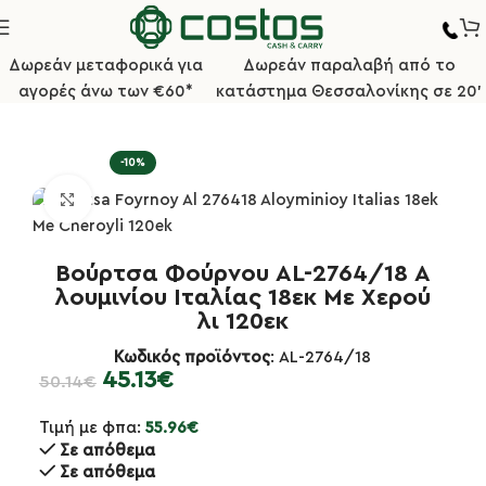
Δωρεάν μεταφορικά για
Δωρεάν παραλαβή από το
αγορές άνω των €60*
κατάστημα Θεσσαλονίκης σε 20'
Αρχική σελίδα
Κουζίνα
Εργαλεία Πίτσας
-10%
Κλικ για μεγέθυνση
Βούρτσα Φούρνου AL-2764/18 Α
λουμινίου Ιταλίας 18εκ Με Χερού
λι 120εκ
Κωδικός προϊόντος
: AL-2764/18
45.13
€
50.14
€
Τιμή με φπα:
55.96
€
Σε απόθεμα
Σε απόθεμα