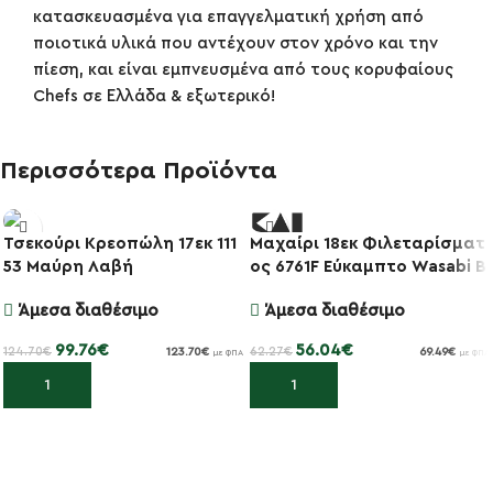
κατασκευασμένα για επαγγελματική χρήση από
ποιοτικά υλικά που αντέχουν στον χρόνο και την
πίεση, και είναι εμπνευσμένα από τους κορυφαίους
Chefs σε Ελλάδα & εξωτερικό!
Περισσότερα Προϊόντα
Τσεκούρι Κρεοπώλη 17εκ 111
Μαχαίρι 18εκ Φιλεταρίσματ
-20%
-10%
53 Μαύρη Λαβή
ος 6761F Εύκαμπτο Wasabi B
lack
Άμεσα διαθέσιμο
Άμεσα διαθέσιμο
99.76
€
56.04
€
124.70
€
62.27
€
123.70
€
69.49
€
με ΦΠΑ
με ΦΠΑ
Προσθήκη στο καλάθι
Προσθήκη στο καλάθι