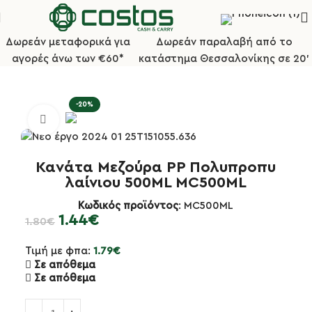
Δωρεάν μεταφορικά για
Δωρεάν παραλαβή από το
αγορές άνω των €60*
κατάστημα Θεσσαλονίκης σε 20'
ρχική σελίδα
Κουζίνα
Δοσομετρητές & Μεζούρες Κουζίνας
-20%
Κλικ για μεγέθυνση
Κανάτα Μεζούρα PP Πολυπροπυ
λαίνιου 500ML MC500ML
Κωδικός προϊόντος
: MC500ML
1.44
€
1.80
€
Τιμή με φπα:
1.79
€
Σε απόθεμα
Σε απόθεμα