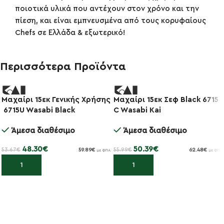
ποιοτικά υλικά που αντέχουν στον χρόνο και την
πίεση, και είναι εμπνευσμένα από τους κορυφαίους
Chefs σε Ελλάδα & εξωτερικό!
Περισσότερα Προϊόντα
Μαχαίρι 15εκ Γενικής Χρήσης
Μαχαίρι 15εκ Σεφ Black 6715
-10%
-10%
6715U Wasabi Black
C Wasabi Kai
Άμεσα διαθέσιμο
Άμεσα διαθέσιμο
48.30
€
50.39
€
53.67
€
55.99
€
59.89
€
62.48
€
με ΦΠΑ
με ΦΠΑ
Προσθήκη στο καλάθι
Προσθήκη στο καλάθι