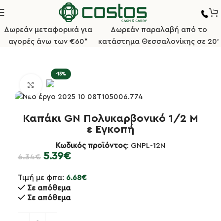
Δωρεάν μεταφορικά για
Δωρεάν παραλαβή από το
αγορές άνω των €60*
κατάστημα Θεσσαλονίκης σε 20'
Δοχεία Γαστρονομίας PC Πολυκαρβονικά (Μαύρα-Διάφανα)
-15%
Κλικ για μεγέθυνση
Καπάκι GN Πολυκαρβονικό 1/2 Μ
ε Εγκοπή
Κωδικός προϊόντος
: GNPL-12N
5.39
€
6.34
€
Τιμή με φπα:
6.68
€
Σε απόθεμα
Σε απόθεμα