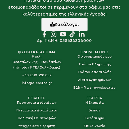
Πάνω απο 20.000 κωδικοί προιόντων
ετοιμοπαράδοτοι σε περιμένουν στα ράφια μας στις
καλύτερες τιμές της ελληνικής Αγοράς!
Κατάλογοι
Αρ. Γ.Ε.ΜΗ.:058634304000
ΦΥΣΙΚΟ ΚΑΤΑΣΤΗΜΑ
ONLINE ΑΓΟΡΕΣ
9 χιλ.
Ο λογαριασμός μου
Θεσσαλονίκης - Μουδανίων
Τρόποι Πληρωμής
(πλησίον ΚΤΕΛ Χαλκιδικής)
Τρόποι Αποστολής
+30 2310 320 059
Λίστα Αγαπημένων
info@e-costos.gr
B2B - Για επαγγελματίες
ΠΟΛΙΤΙΚΗ
ΕΤΑΙΡΕΙΑ
Προστασία Δεδομένων
Η Εταιρεία
Πνευματικά Δικαιώματα
Brands
Πολιτική Επιστροφών
Κατάστημα
Υποχρεώσεις Χρήστη
Επικοινωνία