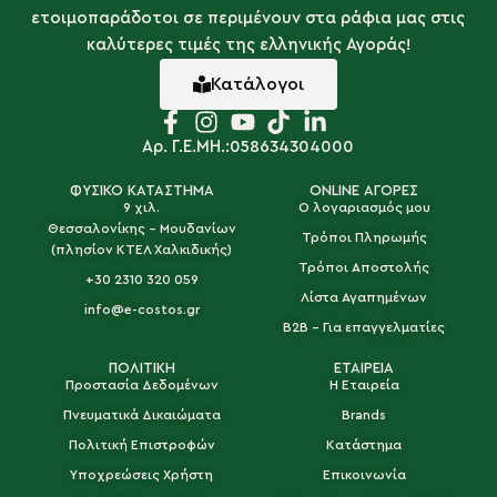
ετοιμοπαράδοτοι σε περιμένουν στα ράφια μας στις
καλύτερες τιμές της ελληνικής Αγοράς!
Κατάλογοι
Αρ. Γ.Ε.ΜΗ.:058634304000
ΦΥΣΙΚΟ ΚΑΤΑΣΤΗΜΑ
ONLINE ΑΓΟΡΕΣ
9 χιλ.
Ο λογαριασμός μου
Θεσσαλονίκης - Μουδανίων
Τρόποι Πληρωμής
(πλησίον ΚΤΕΛ Χαλκιδικής)
Τρόποι Αποστολής
+30 2310 320 059
Λίστα Αγαπημένων
info@e-costos.gr
B2B - Για επαγγελματίες
ΠΟΛΙΤΙΚΗ
ΕΤΑΙΡΕΙΑ
Προστασία Δεδομένων
Η Εταιρεία
Πνευματικά Δικαιώματα
Brands
Πολιτική Επιστροφών
Κατάστημα
Υποχρεώσεις Χρήστη
Επικοινωνία