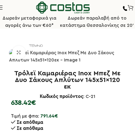
Δωρεάν μεταφορικά για
Δωρεάν παραλαβή από το
αγορές άνω των €60*
κατάστημα Θεσσαλονίκης σε 20'
κή σελίδα
Καθαρισμός/Αναλώσιμα
Καρότσια Καθαρισμού
Κλικ για μεγέθυνση
Τρόλεϊ Καμαριέρας Inox Μπεζ Με
Δυο Σάκους Απλύτων 145x51x120
εκ
Κωδικός προϊόντος
: C-21
638.42
€
Τιμή με φπα:
791.64
€
Σε απόθεμα
Σε απόθεμα