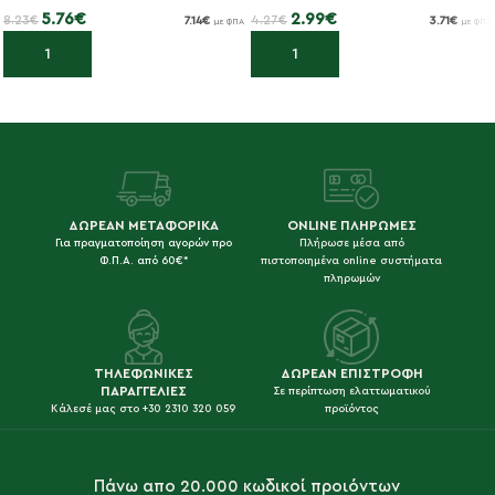
5.76
€
2.99
€
8.23
€
4.27
€
7.14
€
3.71
€
με ΦΠΑ
με ΦΠΑ
Προσθήκη στο καλάθι
Προσθήκη στο καλάθι
ΔΩΡΕΑΝ ΜΕΤΑΦΟΡΙΚΑ
ONLINE ΠΛΗΡΩΜΕΣ
Για πραγματοποίηση αγορών προ
Πλήρωσε μέσα από
Φ.Π.Α. από 60€*
πιστοποιημένα online συστήματα
πληρωμών
ΤΗΛΕΦΩΝΙΚΕΣ
ΔΩΡΕΑΝ ΕΠΙΣΤΡΟΦΗ
ΠΑΡΑΓΓΕΛΙΕΣ
Σε περίπτωση ελαττωματικού
Κάλεσέ μας στο +30 2310 320 059
προϊόντος
Πάνω απο 20.000 κωδικοί προιόντων