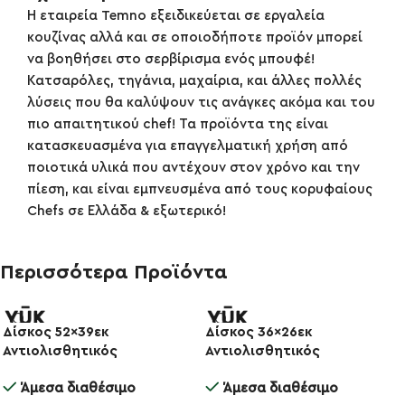
Η εταιρεία Temno εξειδικεύεται σε εργαλεία
κουζίνας αλλά και σε οποιοδήποτε προϊόν μπορεί
να βοηθήσει στο σερβίρισμα ενός μπουφέ!
Κατσαρόλες, τηγάνια, μαχαίρια, και άλλες πολλές
λύσεις που θα καλύψουν τις ανάγκες ακόμα και του
πιο απαιτητικού chef! Τα προϊόντα της είναι
κατασκευασμένα για επαγγελματική χρήση από
ποιοτικά υλικά που αντέχουν στον χρόνο και την
πίεση, και είναι εμπνευσμένα από τους κορυφαίους
Chefs σε Ελλάδα & εξωτερικό!
Περισσότερα Προϊόντα
Δίσκος 52×39εκ
Δίσκος 36×26εκ
-30%
-30%
Αντιολισθητικός
Αντιολισθητικός
Ορθογώνιος Fiberglass
Ορθογώνιος Fiberglass
Άμεσα διαθέσιμο
Άμεσα διαθέσιμο
1520PT
1014PT