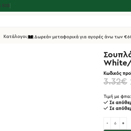
s Β2Β
Κατάλογοι
Δωρεάν μεταφορικά για αγορές άνω των €6
οι PVC
Σουπλά PU Δερματίνης Φ38εκ White/Black
Σουπλ
White/
Κωδικός προ
3.32
€
Τιμή με φπα
Σε απόθε
Σε απόθε