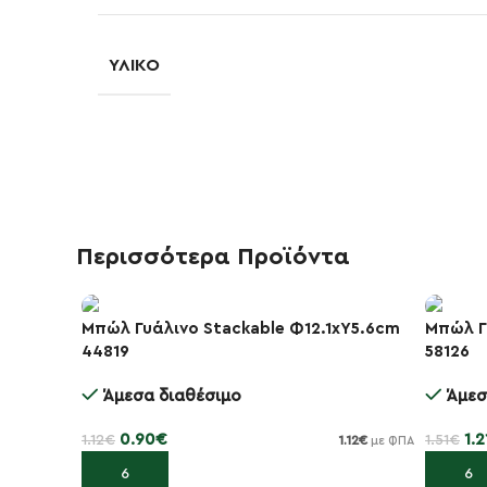
ΥΛΙΚΌ
Περισσότερα Προϊόντα
Μπώλ Γυάλινο Stackable Φ12.1xΥ5.6cm
Μπώλ Γ
44819
58126
-20%
-20%
Άμεσα διαθέσιμο
Άμεσ
0.90
€
1.2
1.12
€
1.51
€
1.12
€
με ΦΠΑ
Προσθήκη στο καλάθι
Προσθή