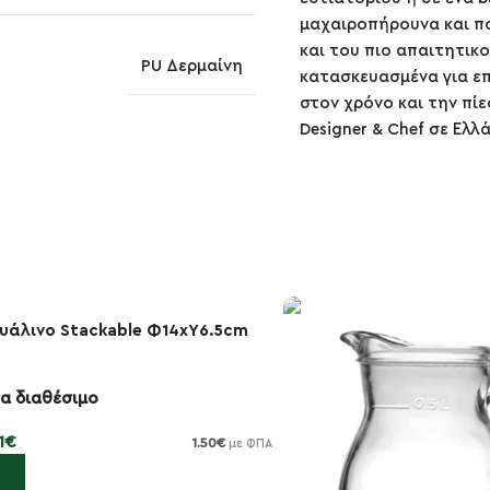
μαχαιροπήρουνα και πο
και του πιο απαιτητικο
PU Δερμαίνη
κατασκευασμένα για επ
στον χρόνο και την πί
Designer & Chef σε Ελλ
υάλινο Stackable Φ14xΥ6.5cm
α διαθέσιμο
1
€
1.50
€
με ΦΠΑ
κη στο καλάθι