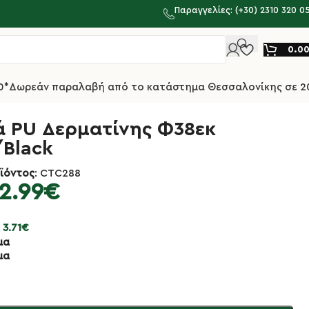
Παραγγελίες: (+30) 2310 320 0
0.0
0*
Δωρεάν παραλαβή από το κατάστημα Θεσσαλονίκης σε 2
ά PU Δερματίνης Φ38εκ
Black
ϊόντος
: CTC288
2.99
€
:
3.71
€
μα
μα