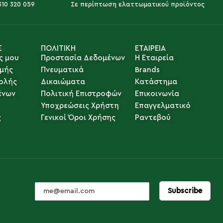
310 320 059
Σε περίπτωση ελαττωματικού προϊόντος
Σ
ΠΟΛΙΤΙΚΗ
ΕΤΑΙΡΕΙΑ
ς μου
Προστασία Δεδομένων
Η Εταιρεία
μής
Πνευματικά
Brands
ολής
Δικαιώματα
Κατάστημα
ένων
Πολιτική Επιστροφών
Επικοινωνία
Υποχρεώσεις Χρήστη
Επαγγελματικό
ς
Γενικοί Όροι Χρήσης
Ραντεβού