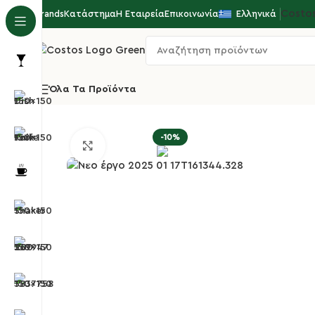
Costo
Brands
Κατάστημα
Η Εταιρεία
Επικοινωνία
Ελληνικά
Όλα Τα Προϊόντα
Αρχική σελίδα
Επιτραπέζια Είδη
Σουπλά/Φάκελ
-10%
Κλικ για μεγέθυνση