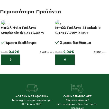
Περισσότερα Προϊόντα
Μπώλ Ντίπ Γυάλινο
Μπώλ Γυάλινο Stackable
-20%
-20%
Stackable Φ7.5xΥ3.5cm
Φ17xΥ7.7cm 58127
Άμεσα διαθέσιμο
Άμεσα διαθέσιμο
0.49
€
2.04
€
0.61
€
2.55
€
0.61
€
2.53
€
με ΦΠΑ
με ΦΠΑ
Προσθήκη στο καλάθι
Προσθήκη στο καλάθι
ΔΩΡΕΑΝ ΜΕΤΑΦΟΡΙΚΑ
ONLINE ΠΛΗΡΩΜΕΣ
Για πραγματοποίηση αγορών προ
Πλήρωσε μέσα από
Φ.Π.Α. από 60€*
πιστοποιημένα online συστήματα
πληρωμών