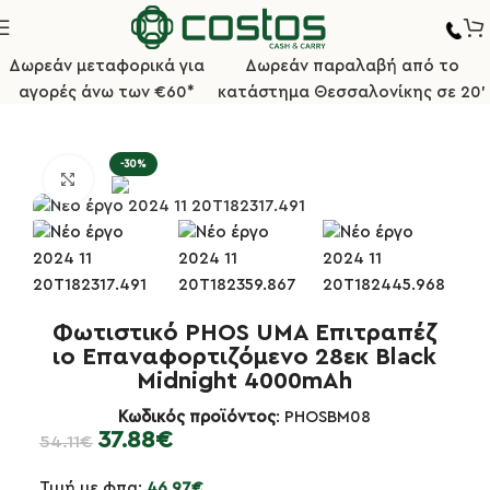
Δωρεάν μεταφορικά για
Δωρεάν παραλαβή από το
αγορές άνω των €60*
κατάστημα Θεσσαλονίκης σε 20'
ή σελίδα
Επιτραπέζια Είδη
Φωτιστικά Επαναφορτιζόμενα
-30%
Κλικ για μεγέθυνση
Φωτιστικό PHOS UMA Επιτραπέζ
ιο Επαναφορτιζόμενο 28εκ Black
Midnight 4000mAh
Κωδικός προϊόντος
: PHOSBM08
37.88
€
54.11
€
Τιμή με φπα:
46.97
€