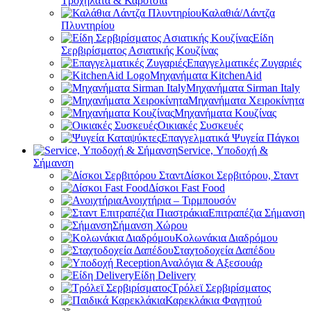
Τροχήλατα & Καρότσια
Καλαθιά/Λάντζα
Πλυντηρίου
Είδη
Σερβιρίσματος Ασιατικής Κουζίνας
Επαγγελματικές Ζυγαριές
Μηχανήματα KitchenAid
Μηχανήματα Sirman Italy
Μηχανήματα Χειροκίνητα
Μηχανήματα Κουζίνας
Οικιακές Συσκευές
Επαγγελματικά Ψυγεία Πάγκοι
Service, Υποδοχή &
Σήμανση
Δίσκοι Σερβιτόρου, Σταντ
Δίσκοι Fast Food
Ανοιχτήρια – Τιρμπουσόν
Επιτραπέζια Σήμανση
Σήμανση Χώρου
Κολωνάκια Διαδρόμου
Σταχτοδοχεία Δαπέδου
Αναλόγια & Αξεσουάρ
Είδη Delivery
Τρόλεϊ Σερβιρίσματος
Καρεκλάκια Φαγητού