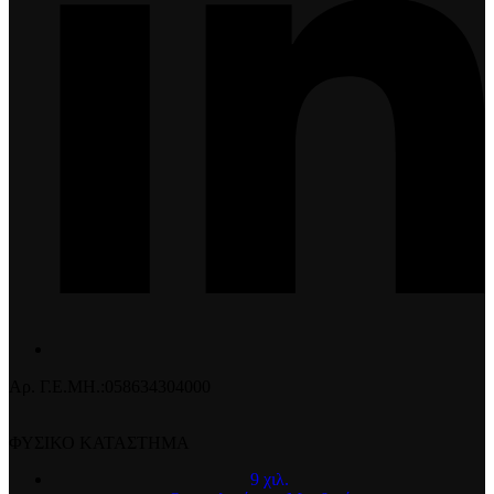
Αρ. Γ.Ε.ΜΗ.:058634304000
ΦΥΣΙΚΟ ΚΑΤΑΣΤΗΜΑ
9 χιλ.