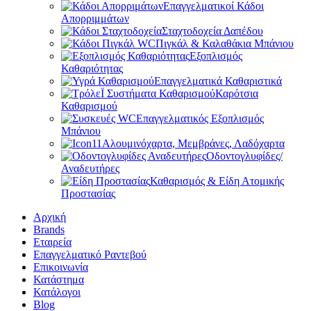
Επαγγελματικοί Κάδοι
Απορριμμάτων
Σταχτοδοχεία Δαπέδου
Πιγκάλ & Καλαθάκια Μπάνιου
Εξοπλισμός
Καθαριότητας
Επαγγελματικά Καθαριστικά
Καρότσια
Καθαρισμού
Επαγγελματικός Εξοπλισμός
Μπάνιου
Αλουμινόχαρτα, Μεμβράνες, Λαδόχαρτα
Οδοντογλυφίδες/
Αναδευτήρες
Καθαρισμός & Είδη Ατομικής
Προστασίας
Αρχική
Brands
Εταιρεία
Επαγγελματικό Ραντεβού
Επικοινωνία
Κατάστημα
Κατάλογοι
Blog