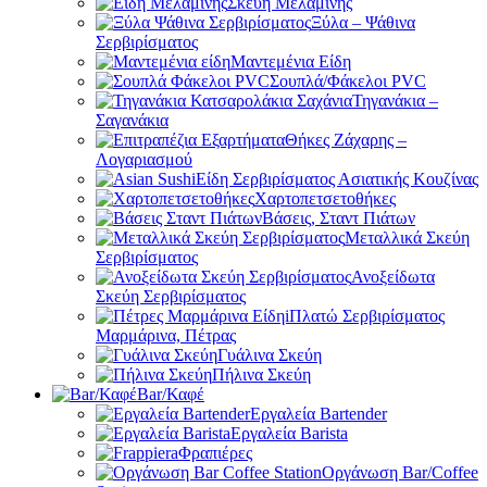
Σκεύη Μελαμίνης
Ξύλα – Ψάθινα
Σερβιρίσματος
Μαντεμένια Είδη
Σουπλά/Φάκελοι PVC
Τηγανάκια –
Σαγανάκια
Θήκες Ζάχαρης –
Λογαριασμού
Είδη Σερβιρίσματος Ασιατικής Κουζίνας
Χαρτοπετσετοθήκες
Βάσεις, Σταντ Πιάτων
Μεταλλικά Σκεύη
Σερβιρίσματος
Ανοξείδωτα
Σκεύη Σερβιρίσματος
Πλατώ Σερβιρίσματος
Μαρμάρινα, Πέτρας
Γυάλινα Σκεύη
Πήλινα Σκεύη
Bar/Καφέ
Εργαλεία Bartender
Εργαλεία Barista
Φραπιέρες
Οργάνωση Bar/Coffee