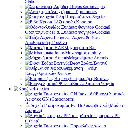
Station
Σαμπανιέρες
Ανοιχτήρια – Τιρμπουσόν
Σταχτοδοχεία
Αξεσουάρ Κρασιού
Οδοντογλυφίδες & Ξυλάκια Φαγητού/Cocktail
Δοχεία & Βάζα
Αποθήκευσης Γυάλινα
Μηχανήματα Bar
Μηχανήματα Johny
Μηχανήματα Artemis
Σιφον Σόδας/Σαντιγύ
Θέρμανση – Ψύξη
Επαγγελματικών Χώρων
Επιτραπέζιες Βιτρίνες
Επαγγελματικά Ψυγεία
Κουζίνα
Επαγγελματικές
Λεκάνες GN (Gastronorm)
Δοχεία Γαστρονομίας PC Πολυκαρβονικά (Μαύρα-
Διάφανα)
Δοχεία Τροφίμων PP
(Τάπερ)
Δοχεία