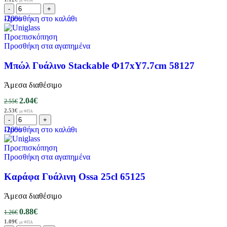
με ΦΠΑ
-20%
Προσθήκη στο καλάθι
Προεπισκόπηση
Προσθήκη στα αγαπημένα
Μπώλ Γυάλινο Stackable Φ17xΥ7.7cm 58127
Άμεσα διαθέσιμο
2.04
€
2.55
€
2.53
€
με ΦΠΑ
-20%
Προσθήκη στο καλάθι
Προεπισκόπηση
Προσθήκη στα αγαπημένα
Καράφα Γυάλινη Ossa 25cl 65125
Άμεσα διαθέσιμο
0.88
€
1.26
€
1.09
€
με ΦΠΑ