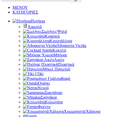
ΜΕΝΟΥ
ΚΑΤΗΓΟΡΙΕΣ
Ποτήρια
Χαμηλά
Σωλήνες/Ψηλά
Κρασιού
Κρυστάλλινα
Άθραυστα Vicrila
Κοκτέιλ
Μπύρας
Λικέρ
Πλαστικά
Μπωλ Παγωτού
Tiki
Καφέ
Ουίσκι
Νερού
Σαμπάνιας
Σφηνάκια
Κολωνάτα
Φρέντο
Χρωματιστά/Χάλκινα
#Brands