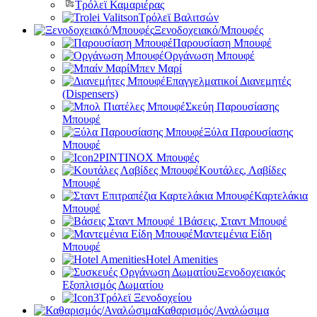
Τρόλεϊ Καμαριέρας
Τρόλεϊ Βαλιτσών
Ξενοδοχειακό/Μπουφές
Παρουσίαση Μπουφέ
Οργάνωση Μπουφέ
Μπεν Μαρί
Επαγγελματικοί Διανεμητές
(Dispensers)
Σκεύη Παρουσίασης
Μπουφέ
Ξύλα Παρουσίασης
Μπουφέ
PINTINOX Μπουφές
Κουτάλες, Λαβίδες
Μπουφέ
Καρτελάκια
Μπουφέ
Βάσεις, Σταντ Μπουφέ
Μαντεμένια Είδη
Μπουφέ
Hotel Amenities
Ξενοδοχειακός
Εξοπλισμός Δωματίου
Τρόλεϊ Ξενοδοχείου
Καθαρισμός/Αναλώσιμα