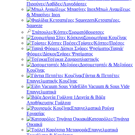
Πιρούνες/Λαβίδες/Αυγοδάρτες
Μπωλ Αναμίξεως
& Μπασίνες Inox
Κετσαπιέρες,
Squeeze
Σπάτουλες/Κόπτες/Συρματόβουρτσες
Σουρωτήρια Κουζίνας
Τρίφτες/Κόπτες/Πρέσες
Ταψιά/
Φόρμες/Δίσκοι/Σχάρες Ψησίματος
Τσέρκια Ζαχαροπλαστικής
Δοσομετρητές & Μεζούρες
Κουζίνας
Γάντια & Πετσέτες
Επαγγελματικής Κουζίνας
Είδη Vacuum & Sous Vide
Επαγγελματικά
Δοχεία & Βάζα
Αποθήκευσης Γυάλινα
Επαγγελματικά Ρούχα
Εργασίας
Κατσαρόλες/Τηγάνια
Οικιακά
Επαγγελματικά