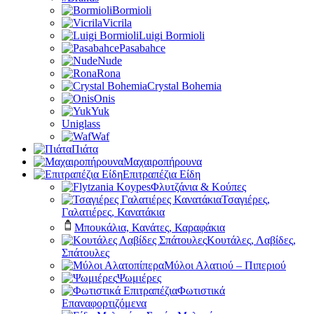
Bormioli
Vicrila
Luigi Bormioli
Pasabahce
Nude
Rona
Crystal Bohemia
Onis
Yuk
Uniglass
Waf
Πιάτα
Μαχαιροπήρουνα
Επιτραπέζια Είδη
Φλυτζάνια & Κούπες
Τσαγιέρες,
Γαλατιέρες, Κανατάκια
Μπουκάλια, Κανάτες, Καραφάκια
Κουτάλες, Λαβίδες,
Σπάτουλες
Μύλοι Αλατιού – Πιπεριού
Ψωμιέρες
Φωτιστικά
Επαναφορτιζόμενα