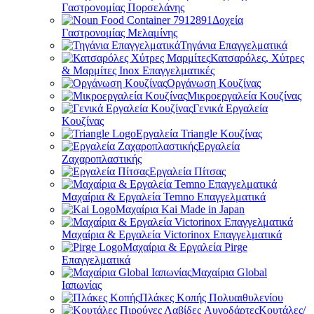
Γαστρονομίας Πορσελάνης
Δοχεία
Γαστρονομίας Μελαμίνης
Τηγάνια Επαγγελματικά
Κατσαρόλες, Χύτρες
& Μαρμίτες Inox Επαγγελματικές
Οργάνωση Κουζίνας
Μικροεργαλεία Κουζίνας
Γενικά Εργαλεία
Κουζίνας
Εργαλεία Triangle Κουζίνας
Εργαλεία
Ζαχαροπλαστικής
Εργαλεία Πίτσας
Μαχαίρια & Εργαλεία Temno Επαγγελματικά
Μαχαίρια Kai Made in Japan
Μαχαίρια & Εργαλεία Victorinox Επαγγελματικά
Μαχαίρια & Εργαλεία Pirge
Επαγγελματικά
Μαχαίρια Global
Ιαπωνίας
Πλάκες Κοπής Πολυαιθυλενίου
Κουτάλες/