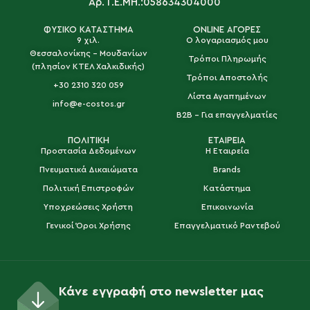
Αρ. Γ.Ε.ΜΗ.:058634304000
ΦΥΣΙΚΟ ΚΑΤΑΣΤΗΜΑ
ONLINE ΑΓΟΡΕΣ
9 χιλ.
Ο λογαριασμός μου
Θεσσαλονίκης - Μουδανίων
Τρόποι Πληρωμής
(πλησίον ΚΤΕΛ Χαλκιδικής)
Τρόποι Αποστολής
+30 2310 320 059
Λίστα Αγαπημένων
info@e-costos.gr
B2B - Για επαγγελματίες
ΠΟΛΙΤΙΚΗ
ΕΤΑΙΡΕΙΑ
Προστασία Δεδομένων
Η Εταιρεία
Πνευματικά Δικαιώματα
Brands
Πολιτική Επιστροφών
Κατάστημα
Υποχρεώσεις Χρήστη
Επικοινωνία
Γενικοί Όροι Χρήσης
Επαγγελματικό Ραντεβού
Κάνε εγγραφή στο newsletter μας