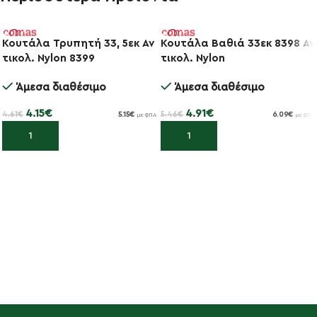
Κουτάλα Τρυπητή 33, 5εκ Αν
Κουτάλα Βαθιά 33εκ 8398 Αν
τικολ. Nylon 8399
τικολ. Nylon
-10%
-10%
Άμεσα διαθέσιμο
Άμεσα διαθέσιμο
4.15
€
4.91
€
4.61
€
5.46
€
5.15
€
6.09
€
με ΦΠΑ
με ΦΠΑ
Προσθήκη στο καλάθι
Προσθήκη στο καλάθι