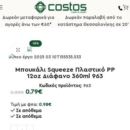
Δωρεάν μεταφορικά για
Δωρεάν παραλαβή από το
αγορές άνω των €60*
κατάστημα Θεσσαλονίκης σε 20'
Αρχική σελίδα
Bar/Καφέ
Εργαλεία Bartender
-10%
Κλικ για μεγέθυνση
Μπουκάλι Squeeze Πλαστικό PP
12oz Διάφανο 360ml 963
Κωδικός προϊόντος
: 963
0.79
€
0.88
€
Τιμή με φπα:
0.98
€
Σε απόθεμα
Σε απόθεμα