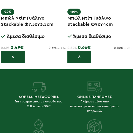
-20%
-20%
Μπώλ Ντίπ Γυάλινο
Μπώλ Ντίπ Γυάλινο
Stackable Φ7.5xΥ3.5cm
Stackable Φ9xΥ4cm
Άμεσα διαθέσιμο
Άμεσα διαθέσιμο
0.49
€
0.66
€
0.61
€
0.82
€
0.61
€
0.82
€
με ΦΠΑ
με ΦΠΑ
Προσθήκη στο καλάθι
Προσθήκη στο καλάθι
ΔΩΡΕΑΝ ΜΕΤΑΦΟΡΙΚΑ
ONLINE ΠΛΗΡΩΜΕΣ
Για πραγματοποίηση αγορών προ
Πλήρωσε μέσα από
Φ.Π.Α. από 60€*
πιστοποιημένα online συστήματα
πληρωμών