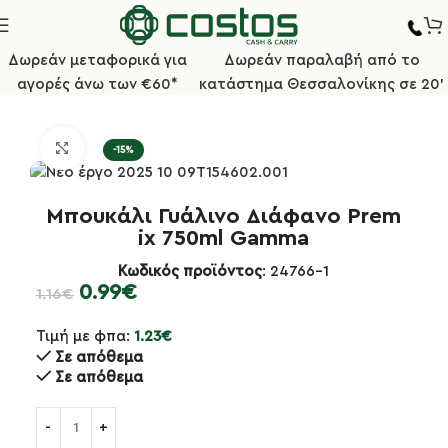
Δωρεάν μεταφορικά για
Δωρεάν παραλαβή από το
αγορές άνω των €60*
κατάστημα Θεσσαλονίκης σε 20'
Αρχική σελίδα
Bar/Καφέ
Εργαλεία Bartender
Κλικ για μεγέθυνση
-15%
Μπουκάλι Γυάλινο Διάφανο Prem
ix 750ml Gamma
Κωδικός προϊόντος
: 24766-1
0.99
€
1.16
€
Τιμή με φπα:
1.23
€
Σε απόθεμα
Σε απόθεμα