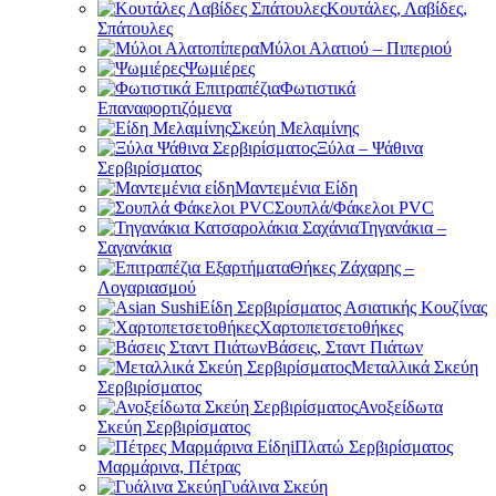
Κουτάλες, Λαβίδες,
Σπάτουλες
Μύλοι Αλατιού – Πιπεριού
Ψωμιέρες
Φωτιστικά
Επαναφορτιζόμενα
Σκεύη Μελαμίνης
Ξύλα – Ψάθινα
Σερβιρίσματος
Μαντεμένια Είδη
Σουπλά/Φάκελοι PVC
Τηγανάκια –
Σαγανάκια
Θήκες Ζάχαρης –
Λογαριασμού
Είδη Σερβιρίσματος Ασιατικής Κουζίνας
Χαρτοπετσετοθήκες
Βάσεις, Σταντ Πιάτων
Μεταλλικά Σκεύη
Σερβιρίσματος
Ανοξείδωτα
Σκεύη Σερβιρίσματος
Πλατώ Σερβιρίσματος
Μαρμάρινα, Πέτρας
Γυάλινα Σκεύη