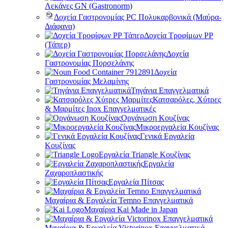
Λεκάνες GN (Gastronorm)
Δοχεία Γαστρονομίας PC Πολυκαρβονικά (Μαύρα-
Διάφανα)
Δοχεία Τροφίμων PP
(Τάπερ)
Δοχεία
Γαστρονομίας Πορσελάνης
Δοχεία
Γαστρονομίας Μελαμίνης
Τηγάνια Επαγγελματικά
Κατσαρόλες, Χύτρες
& Μαρμίτες Inox Επαγγελματικές
Οργάνωση Κουζίνας
Μικροεργαλεία Κουζίνας
Γενικά Εργαλεία
Κουζίνας
Εργαλεία Triangle Κουζίνας
Εργαλεία
Ζαχαροπλαστικής
Εργαλεία Πίτσας
Μαχαίρια & Εργαλεία Temno Επαγγελματικά
Μαχαίρια Kai Made in Japan
Μαχαίρια & Εργαλεία Victorinox Επαγγελματικά