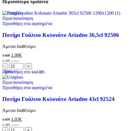
Περισσότερα προϊόντα
Προεπισκόπηση
Προσθήκη στα αγαπημένα
Ποτήρι Γυάλινο Κολονάτο Ariadne 36,5cl 92506
Άμεσα διαθέσιμο
1.00
€
1.43
€
1.24
€
με ΦΠΑ
-30%
Προσθήκη στο καλάθι
Προεπισκόπηση
Προσθήκη στα αγαπημένα
Ποτήρι Γυάλινο Κολονάτο Ariadne 43cl 92524
Άμεσα διαθέσιμο
1.03
€
1.47
€
1.28
€
με ΦΠΑ