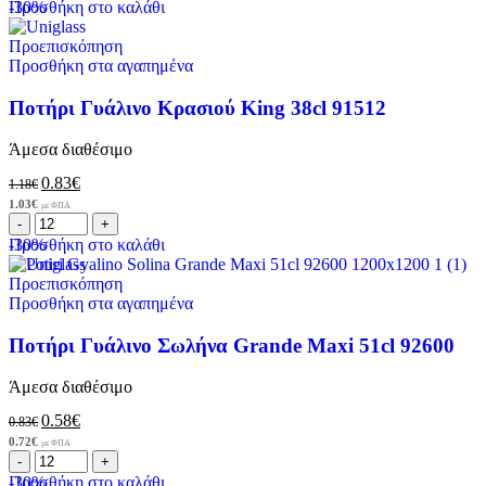
-30%
Προσθήκη στο καλάθι
Προεπισκόπηση
Προσθήκη στα αγαπημένα
Ποτήρι Γυάλινο Κρασιού King 38cl 91512
Άμεσα διαθέσιμο
0.83
€
1.18
€
1.03
€
με ΦΠΑ
-30%
Προσθήκη στο καλάθι
Προεπισκόπηση
Προσθήκη στα αγαπημένα
Ποτήρι Γυάλινο Σωλήνα Grande Maxi 51cl 92600
Άμεσα διαθέσιμο
0.58
€
0.83
€
0.72
€
με ΦΠΑ
-30%
Προσθήκη στο καλάθι