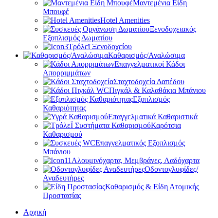
Μαντεμένια Είδη
Μπουφέ
Hotel Amenities
Ξενοδοχειακός
Εξοπλισμός Δωματίου
Τρόλεϊ Ξενοδοχείου
Καθαρισμός/Αναλώσιμα
Επαγγελματικοί Κάδοι
Απορριμμάτων
Σταχτοδοχεία Δαπέδου
Πιγκάλ & Καλαθάκια Μπάνιου
Εξοπλισμός
Καθαριότητας
Επαγγελματικά Καθαριστικά
Καρότσια
Καθαρισμού
Επαγγελματικός Εξοπλισμός
Μπάνιου
Αλουμινόχαρτα, Μεμβράνες, Λαδόχαρτα
Οδοντογλυφίδες/
Αναδευτήρες
Καθαρισμός & Είδη Ατομικής
Προστασίας
Αρχική