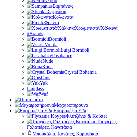
Νερού
Σαμπάνιας
Σφηνάκια
Κολωνάτα
Φρέντο
Χρωματιστά/Χάλκινα
#Brands
Bormioli
Vicrila
Luigi Bormioli
Pasabahce
Nude
Rona
Crystal Bohemia
Onis
Yuk
Uniglass
Waf
Πιάτα
Μαχαιροπήρουνα
Επιτραπέζια Είδη
Φλυτζάνια & Κούπες
Τσαγιέρες,
Γαλατιέρες, Κανατάκια
Μπουκάλια, Κανάτες, Καραφάκια