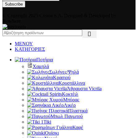
© Copyright 2025 Costos S.A. Designed & Developed by
Nowhere.
ΜΕΝΟΥ
ΚΑΤΗΓΟΡΙΕΣ
Ποτήρια
Χαμηλά
Σωλήνες/Ψηλά
Κρασιού
Κρυστάλλινα
Άθραυστα Vicrila
Κοκτέιλ
Μπύρας
Λικέρ
Πλαστικά
Μπωλ Παγωτού
Tiki
Καφέ
Ουίσκι