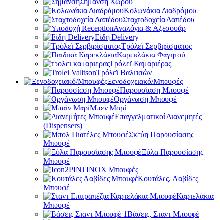
Σήμανση Χώρου
Κολωνάκια Διαδρόμου
Σταχτοδοχεία Δαπέδου
Αναλόγια & Αξεσουάρ
Είδη Delivery
Τρόλεϊ Σερβιρίσματος
Καρεκλάκια Φαγητού
Τρόλεϊ Καμαριέρας
Τρόλεϊ Βαλιτσών
Ξενοδοχειακό/Μπουφές
Παρουσίαση Μπουφέ
Οργάνωση Μπουφέ
Μπεν Μαρί
Επαγγελματικοί Διανεμητές
(Dispensers)
Σκεύη Παρουσίασης
Μπουφέ
Ξύλα Παρουσίασης
Μπουφέ
PINTINOX Μπουφές
Κουτάλες, Λαβίδες
Μπουφέ
Καρτελάκια
Μπουφέ
Βάσεις, Σταντ Μπουφέ