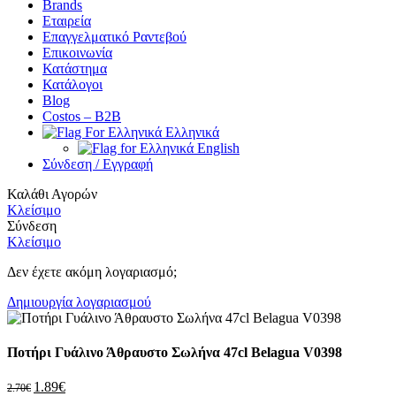
Brands
Εταιρεία
Επαγγελματικό Ραντεβού
Επικοινωνία
Κατάστημα
Κατάλογοι
Blog
Costos – Β2Β
Ελληνικά
English
Σύνδεση / Εγγραφή
Καλάθι Αγορών
Κλείσιμο
Σύνδεση
Κλείσιμο
Δεν έχετε ακόμη λογαριασμό;
Δημιουργία λογαριασμού
Ποτήρι Γυάλινο Άθραυστο Σωλήνα 47cl Belagua V0398
1.89
€
2.70
€