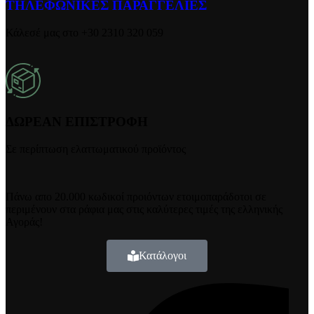
ΤΗΛΕΦΩΝΙΚΕΣ ΠΑΡΑΓΓΕΛΙΕΣ
Κάλεσέ μας στο +30 2310 320 059
ΔΩΡΕΑΝ ΕΠΙΣΤΡΟΦΗ
Σε περίπτωση ελαττωματικού προϊόντος
Πάνω απο 20.000 κωδικοί προιόντων ετοιμοπαράδοτοι σε
περιμένουν στα ράφια μας στις καλύτερες τιμές της ελληνικής
Αγοράς!
Κατάλογοι