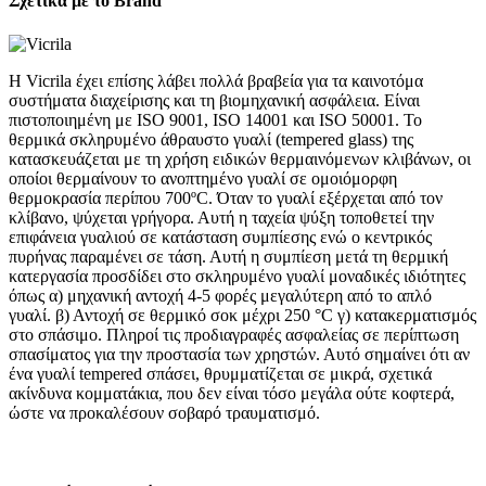
Σχετικά με το Brand
Η Vicrila έχει επίσης λάβει πολλά βραβεία για τα καινοτόμα
συστήματα διαχείρισης και τη βιομηχανική ασφάλεια. Είναι
πιστοποιημένη με ISO 9001, ISO 14001 και ISO 50001. Το
θερμικά σκληρυμένο άθραυστο γυαλί (tempered glass) της
κατασκευάζεται με τη χρήση ειδικών θερμαινόμενων κλιβάνων, οι
οποίοι θερμαίνουν το ανοπτημένο γυαλί σε ομοιόμορφη
θερμοκρασία περίπου 700ºC. Όταν το γυαλί εξέρχεται από τον
κλίβανο, ψύχεται γρήγορα. Αυτή η ταχεία ψύξη τοποθετεί την
επιφάνεια γυαλιού σε κατάσταση συμπίεσης ενώ ο κεντρικός
πυρήνας παραμένει σε τάση. Αυτή η συμπίεση μετά τη θερμική
κατεργασία προσδίδει στο σκληρυμένο γυαλί μοναδικές ιδιότητες
όπως α) μηχανική αντοχή 4-5 φορές μεγαλύτερη από το απλό
γυαλί. β) Αντοχή σε θερμικό σοκ μέχρι 250 °C γ) κατακερματισμός
στο σπάσιμο. Πληροί τις προδιαγραφές ασφαλείας σε περίπτωση
σπασίματος για την προστασία των χρηστών. Αυτό σημαίνει ότι αν
ένα γυαλί tempered σπάσει, θρυμματίζεται σε μικρά, σχετικά
ακίνδυνα κομματάκια, που δεν είναι τόσο μεγάλα ούτε κοφτερά,
ώστε να προκαλέσουν σοβαρό τραυματισμό.