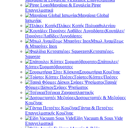
Μαχαίρια & Εργαλεία Pirge
Επαγγελματικά
Μαχαίρια Global
Ιαπωνίας
Πλάκες Κοπής Πολυαιθυλενίου
Κουτάλες/
Πιρούνες/Λαβίδες/Αυγοδάρτες
Μπωλ Αναμίξεως
& Μπασίνες Inox
Κετσαπιέρες,
Squeeze
Σπάτουλες/
Κόπτες/Συρματόβουρτσες
Σουρωτήρια Κουζίνας
Τρίφτες/Κόπτες/Πρέσες
Ταψιά/
Φόρμες/Δίσκοι/Σχάρες Ψησίματος
Τσέρκια Ζαχαροπλαστικής
Δοσομετρητές & Μεζούρες
Κουζίνας
Γάντια & Πετσέτες
Επαγγελματικής Κουζίνας
Είδη Vacuum & Sous Vide
Επαγγελματικά