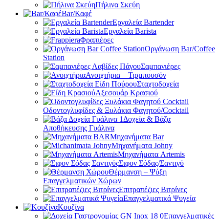
Πήλινα Σκεύη
Bar/Καφέ
Εργαλεία Bartender
Εργαλεία Barista
Φραπιέρες
Οργάνωση Bar/Coffee
Station
Σαμπανιέρες
Ανοιχτήρια – Τιρμπουσόν
Σταχτοδοχεία
Αξεσουάρ Κρασιού
Οδοντογλυφίδες & Ξυλάκια Φαγητού/Cocktail
Δοχεία & Βάζα
Αποθήκευσης Γυάλινα
Μηχανήματα Bar
Μηχανήματα Johny
Μηχανήματα Artemis
Σιφον Σόδας/Σαντιγύ
Θέρμανση – Ψύξη
Επαγγελματικών Χώρων
Επιτραπέζιες Βιτρίνες
Επαγγελματικά Ψυγεία
Κουζίνα
Επαγγελματικές