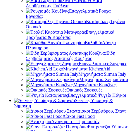
Δοχεία & Βάζα
Αποθήκευσης Γυάλινα
Επαγγελματικά Ρούχα
Εργασίας
Κατσαρόλες/Τηγάνια
Οικιακά
Επαγγελματικά
Τροχήλατα & Καρότσια
Καλαθιά/Λάντζα
Πλυντηρίου
Είδη
Σερβιρίσματος Ασιατικής Κουζίνας
Επαγγελματικές Ζυγαριές
Μηχανήματα KitchenAid
Μηχανήματα Sirman Italy
Μηχανήματα Χειροκίνητα
Μηχανήματα Κουζίνας
Οικιακές Συσκευές
Επαγγελματικά Ψυγεία Πάγκοι
Service, Υποδοχή &
Σήμανση
Δίσκοι Σερβιτόρου, Σταντ
Δίσκοι Fast Food
Ανοιχτήρια – Τιρμπουσόν
Επιτραπέζια Σήμανση