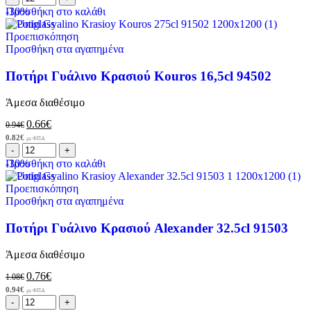
-30%
Προσθήκη στο καλάθι
Προεπισκόπηση
Προσθήκη στα αγαπημένα
Ποτήρι Γυάλινο Κρασιού Kouros 16,5cl 94502
Άμεσα διαθέσιμο
0.66
€
0.94
€
0.82
€
με ΦΠΑ
-30%
Προσθήκη στο καλάθι
Προεπισκόπηση
Προσθήκη στα αγαπημένα
Ποτήρι Γυάλινο Κρασιού Alexander 32.5cl 91503
Άμεσα διαθέσιμο
0.76
€
1.08
€
0.94
€
με ΦΠΑ