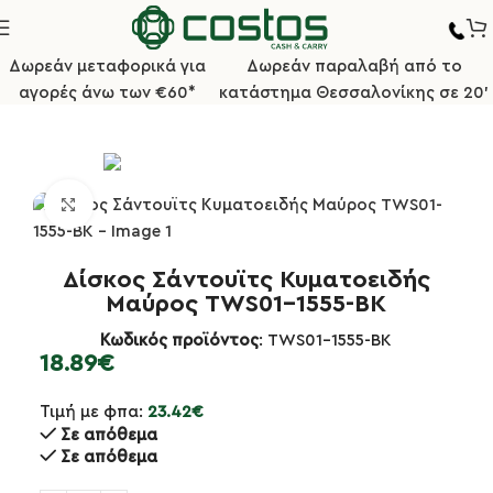
Δωρεάν μεταφορικά για
Δωρεάν παραλαβή από το
αγορές άνω των €60*
κατάστημα Θεσσαλονίκης σε 20'
Αρχική σελίδα
Επιτραπέζια Είδη
Τηγανάκια - Σαγανάκια
Κλικ για μεγέθυνση
Δίσκος Σάντουϊτς Κυματοειδής
Μαύρος TWS01-1555-BK
Κωδικός προϊόντος
: TWS01-1555-BK
18.89
€
Τιμή με φπα:
23.42
€
Σε απόθεμα
Σε απόθεμα