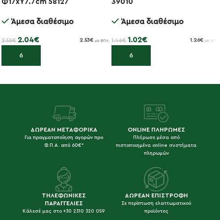
Φ17xΥ7.7cm 58127
39010
Άμεσα διαθέσιμο
Άμεσα διαθέσιμο
2.04
€
1.02
€
2.55
€
1.46
€
2.53
€
1.26
€
με ΦΠΑ
με ΦΠΑ
Προσθήκη στο καλάθι
Προσθήκη στο καλάθι
ΔΩΡΕΑΝ ΜΕΤΑΦΟΡΙΚΑ
ONLINE ΠΛΗΡΩΜΕΣ
Για πραγματοποίηση αγορών προ
Πλήρωσε μέσα από
Φ.Π.Α. από 60€*
πιστοποιημένα online συστήματα
πληρωμών
ΤΗΛΕΦΩΝΙΚΕΣ
ΔΩΡΕΑΝ ΕΠΙΣΤΡΟΦΗ
ΠΑΡΑΓΓΕΛΙΕΣ
Σε περίπτωση ελαττωματικού
Κάλεσέ μας στο +30 2310 320 059
προϊόντος